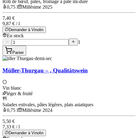
Rôti de bœuf, pâtes, fromage à pâte mi-dure
0,75 l
Millésime 2025
7,40 €
9,87 € / l
Demander à Vinolin
En stock
1
Panier
Müller Thurgau
·
demi-sec
Müller-Thurgau – , Qualitätswein
Vin blanc
léger & fruité
Salades estivales, pâtes légères, plats asiatiques
0,75 l
Millésime 2024
5,50 €
7,33 € / l
Demander à Vinolin