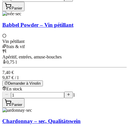
Panier
Cuvée
·
sec
Babbel Powder – Vin pétillant
Vin pétillant
frais & vif
Apéritif, entrées, amuse-bouches
0,75 l
7,40 €
9,87 € / l
Demander à Vinolin
En stock
1
Panier
Chardonnay
·
sec
Chardonnay – sec, Qualitätswein