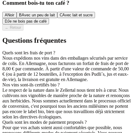
Comment bois-tu ton café ?
A
Noir
B
Avec un peu de lait
C
Avec lait et sucre
D
Je ne bois pas de café
←
Retour
Questions fréquentes
Quels sont les frais de port ?
Nous expédions nos vins dans des emballages sécurisés par service
de colis. En Allemagne, nous facturons un forfait de frais de port de
8,00 € par commande. À partir d'une valeur de commande de 50,00
€ (ou à partir de 12 bouteilles, à l'exception des Pudli´s, jus et eaux-
de-vie), la livraison est gratuite en Allemagne.
Nos vins sont-ils certifiés bio ?
Le respect de la nature dans le Zellertal nous tient très à cœur. Nous
cultivons nos vignobles de manière proche de la nature et renonçons
aux herbicides. Nous sommes actuellement dans le processus officiel
de conversion, c'est pourquoi tous les anciens millésimes ne portent
pas encore le label bio, bien que nous travaillions déjà strictement
selon les directives écologiques.
Quels sont les modes de paiement proposés ?
Pour que vos achats soient aussi confortables que possible, nous
proposons différents modes de paiement sécurisés. Vous pouvez