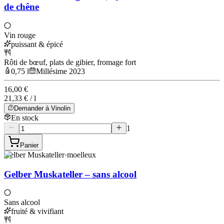
de chêne
Vin rouge
puissant & épicé
Rôti de bœuf, plats de gibier, fromage fort
0,75 l
Millésime 2023
16,00 €
21,33 € / l
Demander à Vinolin
En stock
1
Panier
Gelber Muskateller
·
moelleux
Gelber Muskateller – sans alcool
Sans alcool
fruité & vivifiant