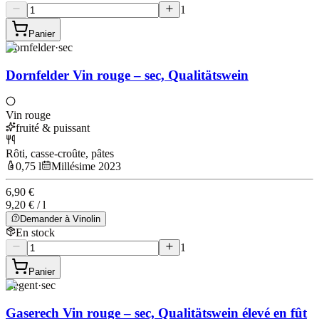
1
Panier
Dornfelder
·
sec
Dornfelder Vin rouge – sec, Qualitätswein
Vin rouge
fruité & puissant
Rôti, casse-croûte, pâtes
0,75 l
Millésime 2023
6,90 €
9,20 € / l
Demander à Vinolin
En stock
1
Panier
Regent
·
sec
Gaserech Vin rouge – sec, Qualitätswein élevé en fût