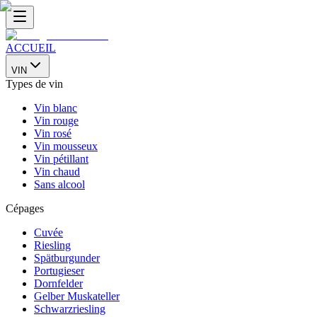
ACCUEIL
VIN
Types de vin
Vin blanc
Vin rouge
Vin rosé
Vin mousseux
Vin pétillant
Vin chaud
Sans alcool
Cépages
Cuvée
Riesling
Spätburgunder
Portugieser
Dornfelder
Gelber Muskateller
Schwarzriesling