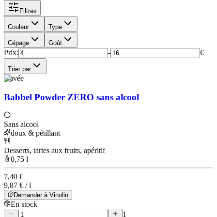
Filtres
Couleur
Type
Cépage
Goût
Prix
:
-
€
Trier par
Cuvée
Babbel Powder ZERO sans alcool
Sans alcool
doux & pétillant
Desserts, tartes aux fruits, apéritif
0,75 l
7,40 €
9,87 € / l
Demander à Vinolin
En stock
1