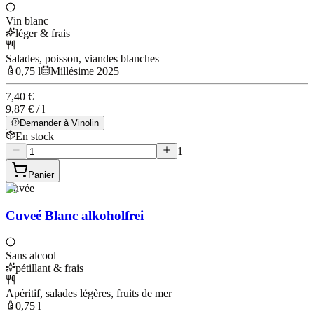
Vin blanc
léger & frais
Salades, poisson, viandes blanches
0,75 l
Millésime 2025
7,40 €
9,87 € / l
Demander à Vinolin
En stock
1
Panier
Cuvée
Cuveé Blanc alkoholfrei
Sans alcool
pétillant & frais
Apéritif, salades légères, fruits de mer
0,75 l