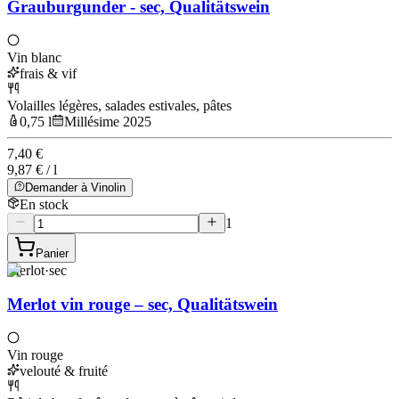
Grauburgunder - sec, Qualitätswein
Vin blanc
frais & vif
Volailles légères, salades estivales, pâtes
0,75 l
Millésime 2025
7,40 €
9,87 € / l
Demander à Vinolin
En stock
1
Panier
Merlot
·
sec
Merlot vin rouge – sec, Qualitätswein
Vin rouge
velouté & fruité