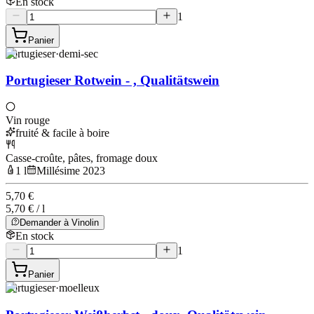
En stock
1
Panier
Portugieser
·
demi-sec
Portugieser Rotwein - , Qualitätswein
Vin rouge
fruité & facile à boire
Casse-croûte, pâtes, fromage doux
1 l
Millésime 2023
5,70 €
5,70 € / l
Demander à Vinolin
En stock
1
Panier
Portugieser
·
moelleux