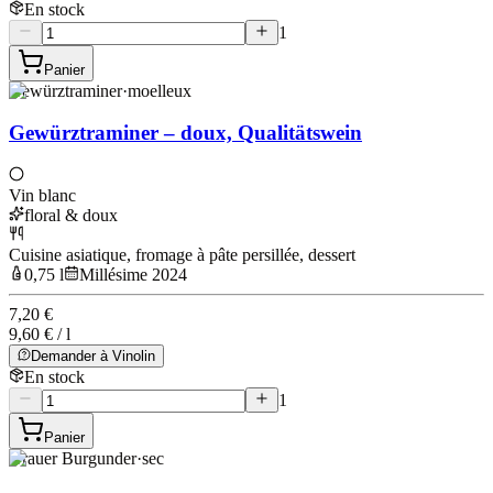
En stock
1
Panier
Gewürztraminer
·
moelleux
Gewürztraminer – doux, Qualitätswein
Vin blanc
floral & doux
Cuisine asiatique, fromage à pâte persillée, dessert
0,75 l
Millésime 2024
7,20 €
9,60 € / l
Demander à Vinolin
En stock
1
Panier
Grauer Burgunder
·
sec