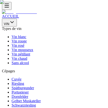
ACCUEIL
VIN
Types de vin
Vin blanc
Vin rouge
Vin rosé
Vin mousseux
Vin pétillant
Vin chaud
Sans alcool
Cépages
Cuvée
Riesling
Spätburgunder
Portugieser
Dornfelder
Gelber Muskateller
Schwarzriesling