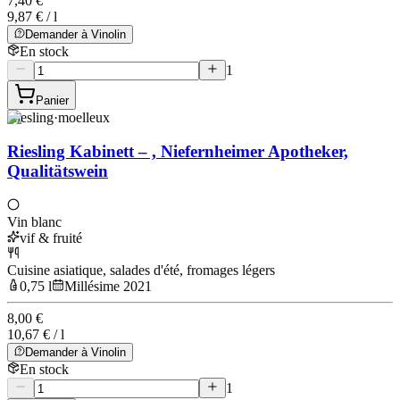
7,40 €
9,87 € / l
Demander à Vinolin
En stock
1
Panier
Riesling
·
moelleux
Riesling Kabinett – , Niefernheimer Apotheker,
Qualitätswein
Vin blanc
vif & fruité
Cuisine asiatique, salades d'été, fromages légers
0,75 l
Millésime 2021
8,00 €
10,67 € / l
Demander à Vinolin
En stock
1