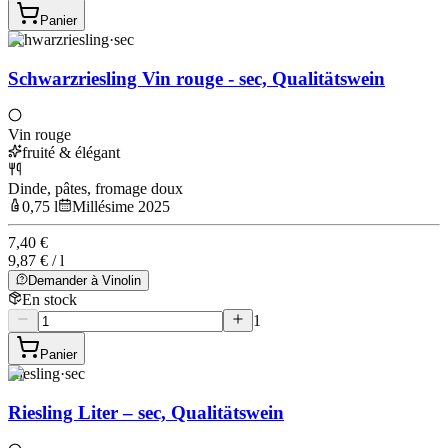
Panier
Schwarzriesling
·
sec
Schwarzriesling Vin rouge - sec, Qualitätswein
Vin rouge
fruité & élégant
Dinde, pâtes, fromage doux
0,75 l
Millésime 2025
7,40 €
9,87 € / l
Demander à Vinolin
En stock
1
Panier
Riesling
·
sec
Riesling Liter – sec, Qualitätswein