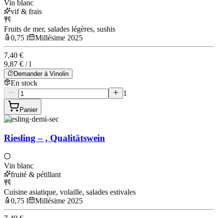
Vin blanc
vif & frais
Fruits de mer, salades légères, sushis
0,75 l
Millésime 2025
7,40 €
9,87 € / l
Demander à Vinolin
En stock
1
Panier
Riesling
·
demi-sec
Riesling – , Qualitätswein
Vin blanc
fruité & pétillant
Cuisine asiatique, volaille, salades estivales
0,75 l
Millésime 2025