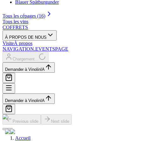
Blauer Spätburgunder
Tous les cépages (16)
Tous les vins
COFFRETS
À PROPOS DE NOUS
Visite
À propos
NAVIGATION.EVENTSPAGE
Chargement...
Demander à Vinolin
IA
Demander à Vinolin
IA
Previous slide
Next slide
Accueil