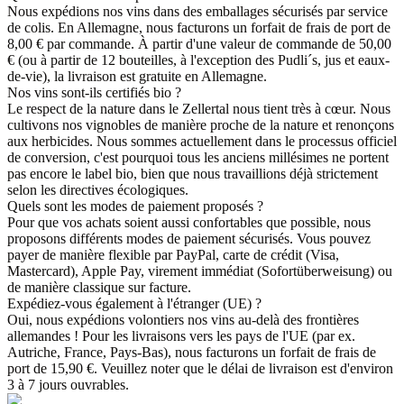
Nous expédions nos vins dans des emballages sécurisés par service
de colis. En Allemagne, nous facturons un forfait de frais de port de
8,00 € par commande. À partir d'une valeur de commande de 50,00
€ (ou à partir de 12 bouteilles, à l'exception des Pudli´s, jus et eaux-
de-vie), la livraison est gratuite en Allemagne.
Nos vins sont-ils certifiés bio ?
Le respect de la nature dans le Zellertal nous tient très à cœur. Nous
cultivons nos vignobles de manière proche de la nature et renonçons
aux herbicides. Nous sommes actuellement dans le processus officiel
de conversion, c'est pourquoi tous les anciens millésimes ne portent
pas encore le label bio, bien que nous travaillions déjà strictement
selon les directives écologiques.
Quels sont les modes de paiement proposés ?
Pour que vos achats soient aussi confortables que possible, nous
proposons différents modes de paiement sécurisés. Vous pouvez
payer de manière flexible par PayPal, carte de crédit (Visa,
Mastercard), Apple Pay, virement immédiat (Sofortüberweisung) ou
de manière classique sur facture.
Expédiez-vous également à l'étranger (UE) ?
Oui, nous expédions volontiers nos vins au-delà des frontières
allemandes ! Pour les livraisons vers les pays de l'UE (par ex.
Autriche, France, Pays-Bas), nous facturons un forfait de frais de
port de 15,90 €. Veuillez noter que le délai de livraison est d'environ
3 à 7 jours ouvrables.