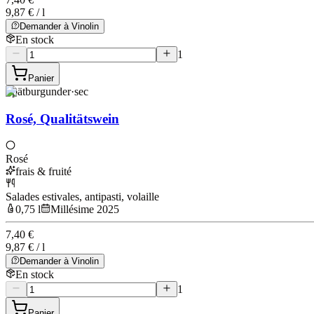
9,87 € / l
Demander à Vinolin
En stock
1
Panier
Spätburgunder
·
sec
Rosé, Qualitätswein
Rosé
frais & fruité
Salades estivales, antipasti, volaille
0,75 l
Millésime 2025
7,40 €
9,87 € / l
Demander à Vinolin
En stock
1
Panier