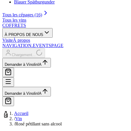
Blauer Spätburgunder
Tous les cépages (16)
Tous les vins
COFFRETS
À PROPOS DE NOUS
Visite
À propos
NAVIGATION.EVENTSPAGE
Chargement...
Demander à Vinolin
IA
Demander à Vinolin
IA
Accueil
/
Vin
/
Rosé pétillant sans alcool