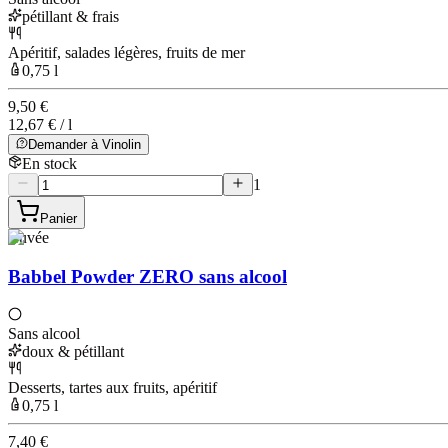
pétillant & frais
Apéritif, salades légères, fruits de mer
0,75 l
9,50 €
12,67 € / l
Demander à Vinolin
En stock
1
Panier
Cuvée
Babbel Powder ZERO sans alcool
Sans alcool
doux & pétillant
Desserts, tartes aux fruits, apéritif
0,75 l
7,40 €