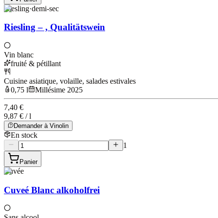
Riesling
·
demi-sec
Riesling – , Qualitätswein
Vin blanc
fruité & pétillant
Cuisine asiatique, volaille, salades estivales
0,75 l
Millésime 2025
7,40 €
9,87 € / l
Demander à Vinolin
En stock
1
Panier
Cuvée
Cuveé Blanc alkoholfrei
Sans alcool