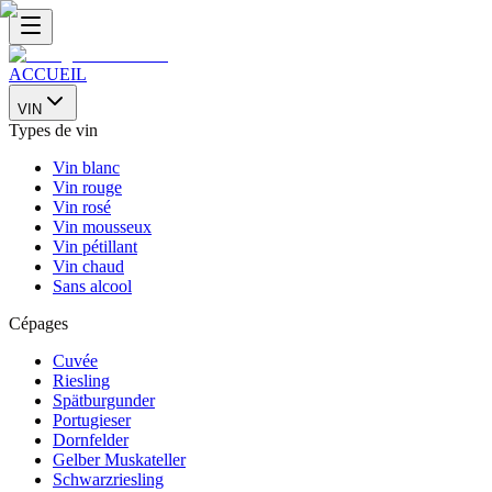
ACCUEIL
VIN
Types de vin
Vin blanc
Vin rouge
Vin rosé
Vin mousseux
Vin pétillant
Vin chaud
Sans alcool
Cépages
Cuvée
Riesling
Spätburgunder
Portugieser
Dornfelder
Gelber Muskateller
Schwarzriesling