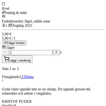
Rosé
fruktig & mild
Fruktdesserter, fågel, milda ostar
1 l
Årgång 2025
5,90 €
5,90 € / l
Fråga Vinolin
I lager
1
Lägg i varukorg
Sida 1 av 3
Föregående
1
2
3
Nästa
“
Goda viner uppstår inte av en slump. De uppstår genom tid,
erfarenhet och arbete i vingården.
KRISTOF PUDER
Smakkoll