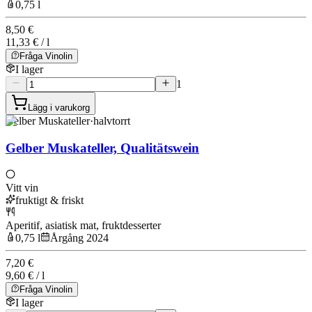
0,75 l
8,50 €
11,33 € / l
Fråga Vinolin
I lager
1
Lägg i varukorg
Gelber Muskateller
·
halvtorrt
Gelber Muskateller, Qualitätswein
Vitt vin
fruktigt & friskt
Aperitif, asiatisk mat, fruktdesserter
0,75 l
Årgång 2024
7,20 €
9,60 € / l
Fråga Vinolin
I lager