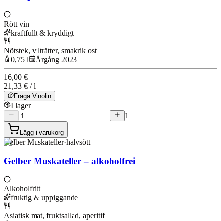
Rött vin
kraftfullt & kryddigt
Nötstek, vilträtter, smakrik ost
0,75 l
Årgång 2023
16,00 €
21,33 € / l
Fråga Vinolin
I lager
1
Lägg i varukorg
Gelber Muskateller
·
halvsött
Gelber Muskateller – alkoholfrei
Alkoholfritt
fruktig & uppiggande
Asiatisk mat, fruktsallad, aperitif