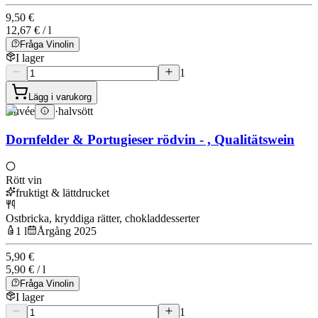
9,50 €
12,67 € / l
Fråga Vinolin
I lager
1
Lägg i varukorg
Cuvée
·
halvsött
Dornfelder & Portugieser rödvin - , Qualitätswein
Rött vin
fruktigt & lättdrucket
Ostbricka, kryddiga rätter, chokladdesserter
1 l
Årgång 2025
5,90 €
5,90 € / l
Fråga Vinolin
I lager
1