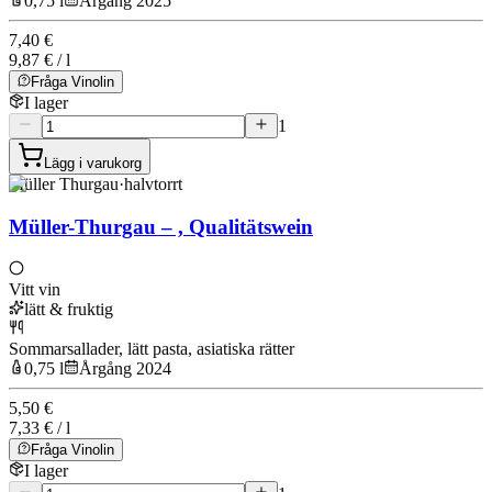
0,75 l
Årgång 2025
7,40 €
9,87 € / l
Fråga Vinolin
I lager
1
Lägg i varukorg
Müller Thurgau
·
halvtorrt
Müller-Thurgau – , Qualitätswein
Vitt vin
lätt & fruktig
Sommarsallader, lätt pasta, asiatiska rätter
0,75 l
Årgång 2024
5,50 €
7,33 € / l
Fråga Vinolin
I lager