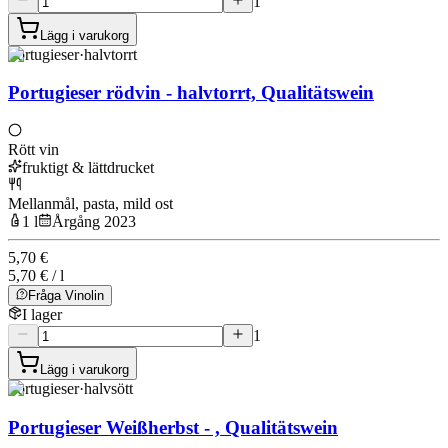
1
Lägg i varukorg
Portugieser
·
halvtorrt
Portugieser rödvin - halvtorrt, Qualitätswein
Rött vin
fruktigt & lättdrucket
Mellanmål, pasta, mild ost
1 l
Årgång 2023
5,70 €
5,70 € / l
Fråga Vinolin
I lager
1
Lägg i varukorg
Portugieser
·
halvsött
Portugieser Weißherbst - , Qualitätswein