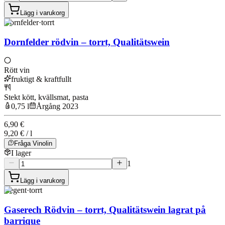
Lägg i varukorg
Dornfelder
·
torrt
Dornfelder rödvin – torrt, Qualitätswein
Rött vin
fruktigt & kraftfullt
Stekt kött, kvällsmat, pasta
0,75 l
Årgång 2023
6,90 €
9,20 € / l
Fråga Vinolin
I lager
1
Lägg i varukorg
Regent
·
torrt
Gaserech Rödvin – torrt, Qualitätswein lagrat på
barrique