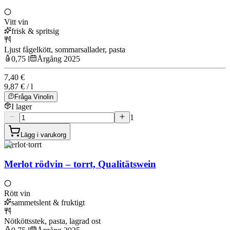
Vitt vin
frisk & spritsig
Ljust fågelkött, sommarsallader, pasta
0,75 l
Årgång 2025
7,40 €
9,87 € / l
Fråga Vinolin
I lager
1
Lägg i varukorg
Merlot
·
torrt
Merlot rödvin – torrt, Qualitätswein
Rött vin
sammetslent & fruktigt
Nötköttsstek, pasta, lagrad ost