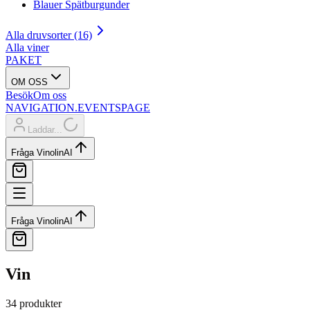
Blauer Spätburgunder
Alla druvsorter (16)
Alla viner
PAKET
OM OSS
Besök
Om oss
NAVIGATION.EVENTSPAGE
Laddar...
Fråga Vinolin
AI
Fråga Vinolin
AI
Vin
34 produkter