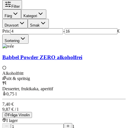
Filter
Färg
Kategori
Druvsort
Smak
Pris
:
-
€
Sortering
Cuvée
Babbel Powder ZERO alkoholfrei
Alkoholfritt
söt & spritsig
Desserter, fruktkaka, aperitif
0,75 l
7,40 €
9,87 € / l
Fråga Vinolin
I lager
1