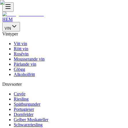
HEM
VIN
Vintyper
Vitt vin
Rött vin
Rosévin
Mousserande vin
Pärlande vin
Glögg
Alkoholfritt
Druvsorter
Cuvée
Riesling
Spätburgunder
Portugieser
Dornfelder
Gelber Muskateller
Schwarzriesling