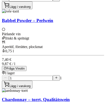
Lägg i varukorg
Cuvée
·
torrt
Babbel Powder – Perlwein
Pärlande vin
friskt & spritsigt
Aperitif, förrätter, plockmat
0,75 l
7,40 €
9,87 € / l
Fråga Vinolin
I lager
1
Lägg i varukorg
Chardonnay
·
torrt
Chardonnay – torrt, Qualitätswein