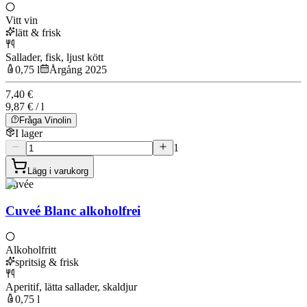
Vitt vin
lätt & frisk
Sallader, fisk, ljust kött
0,75 l
Årgång 2025
7,40 €
9,87 € / l
Fråga Vinolin
I lager
1
Lägg i varukorg
Cuvée
Cuveé Blanc alkoholfrei
Alkoholfritt
spritsig & frisk
Aperitif, lätta sallader, skaldjur
0,75 l