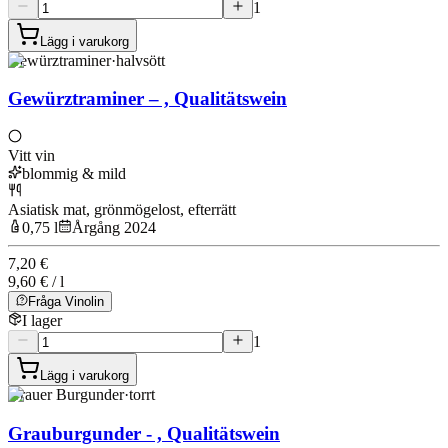
1
Lägg i varukorg
Gewürztraminer
·
halvsött
Gewürztraminer – , Qualitätswein
Vitt vin
blommig & mild
Asiatisk mat, grönmögelost, efterrätt
0,75 l
Årgång 2024
7,20 €
9,60 € / l
Fråga Vinolin
I lager
1
Lägg i varukorg
Grauer Burgunder
·
torrt
Grauburgunder - , Qualitätswein