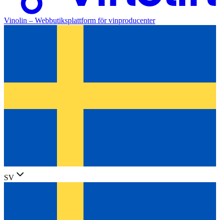
Vinolin –
Webbutiksplattform för vinproducenter
SV