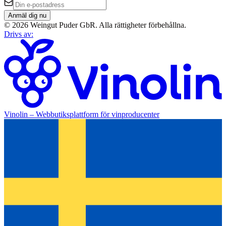
Anmäl dig nu
©
2026
Weingut Puder GbR
.
Alla rättigheter förbehållna.
Drivs av
:
Vinolin –
Webbutiksplattform för vinproducenter