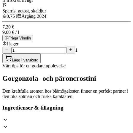
friskt & livligt
Sparris, getost, skaldjur
0,75 l
Årgång 2024
7,20 €
9,60 € / l
Fråga Vinolin
I lager
1
Lägg i varukorg
Vårt tips för en godare upplevelse
Gorgonzola- och päroncrostini
Den kraftfulla aromen hos blåmögelosten finner en perfekt partner i
den rika sötman och friska karaktären.
Ingredienser & tillagning