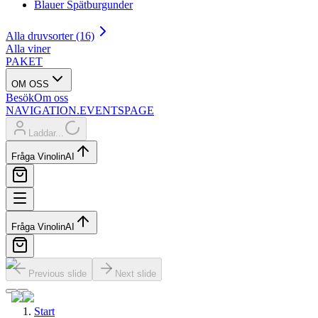
Blauer Spätburgunder
Alla druvsorter (16)
Alla viner
PAKET
OM OSS
Besök
Om oss
NAVIGATION.EVENTSPAGE
Laddar...
Fråga Vinolin
AI
Fråga Vinolin
AI
Previous slide
Next slide
Start