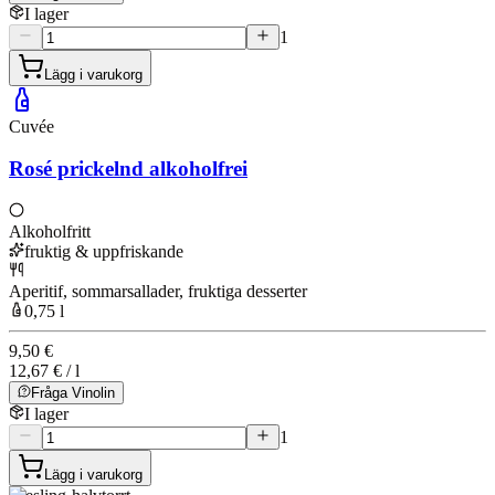
I lager
1
Lägg i varukorg
Cuvée
Rosé prickelnd alkoholfrei
Alkoholfritt
fruktig & uppfriskande
Aperitif, sommarsallader, fruktiga desserter
0,75 l
9,50 €
12,67 € / l
Fråga Vinolin
I lager
1
Lägg i varukorg