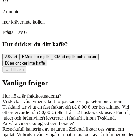
2 minuter
mer kräver inte kollen
Fråga 1 av 6
Hur dricker du ditt kaffe?
A
Svart
B
Med lite mjölk
C
Med mjölk och socker
D
Jag dricker inte kaffe
←
Tillbaka
Vanliga frågor
Hur höga är fraktkostnaderna?
Vi skickar våra viner säkert förpackade via paketombud. Inom
Tyskland tar vi ut en fast fraktavgift på 8,00 € per beställning. Vid
ett ordervärde från 50,00 € (eller från 12 flaskor, exklusive Pudli´s,
juicer och brännviner) levererar vi fraktfritt inom Tyskland.
Är våra viner ekologiskt certifierade?
Respektfull hantering av naturen i Zellertal ligger oss varmt om
hjärtat. Vi brukar våra vingårdar naturnära och avstår från herbicider.