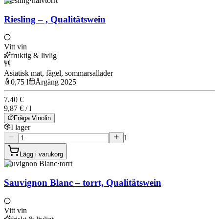
Riesling
·
halvtorrt
Riesling – , Qualitätswein
Vitt vin
fruktig & livlig
Asiatisk mat, fågel, sommarsallader
0,75 l
Årgång 2025
7,40 €
9,87 € / l
Fråga Vinolin
I lager
1
Lägg i varukorg
Sauvignon Blanc
·
torrt
Sauvignon Blanc – torrt, Qualitätswein
Vitt vin