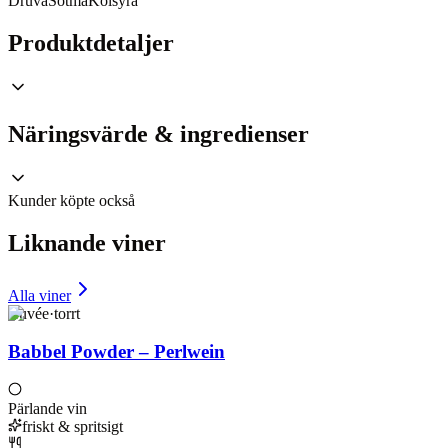
Druva
Sötma
Kolsyra
Produktdetaljer
Näringsvärde & ingredienser
Kunder köpte också
Liknande viner
Alla viner
Cuvée
·
torrt
Babbel Powder – Perlwein
Pärlande vin
friskt & spritsigt