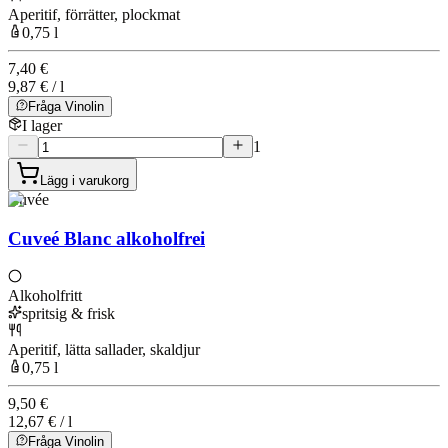
Aperitif, förrätter, plockmat
0,75 l
7,40 €
9,87 € / l
Fråga Vinolin
I lager
1
Lägg i varukorg
Cuvée
Cuveé Blanc alkoholfrei
Alkoholfritt
spritsig & frisk
Aperitif, lätta sallader, skaldjur
0,75 l
9,50 €
12,67 € / l
Fråga Vinolin