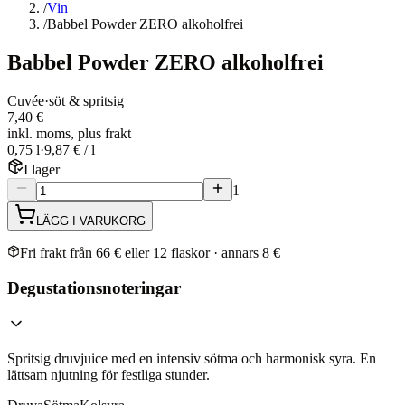
/
Vin
/
Babbel Powder ZERO alkoholfrei
Babbel Powder ZERO alkoholfrei
Cuvée
·
söt & spritsig
7,40 €
inkl. moms, plus frakt
0,75 l
·
9,87 € / l
I lager
1
LÄGG I VARUKORG
Fri frakt från 66 € eller 12 flaskor · annars 8 €
Degustationsnoteringar
Spritsig druvjuice med en intensiv sötma och harmonisk syra. En
lättsam njutning för festliga stunder.