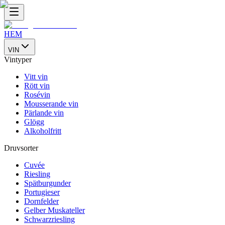
HEM
VIN
Vintyper
Vitt vin
Rött vin
Rosévin
Mousserande vin
Pärlande vin
Glögg
Alkoholfritt
Druvsorter
Cuvée
Riesling
Spätburgunder
Portugieser
Dornfelder
Gelber Muskateller
Schwarzriesling