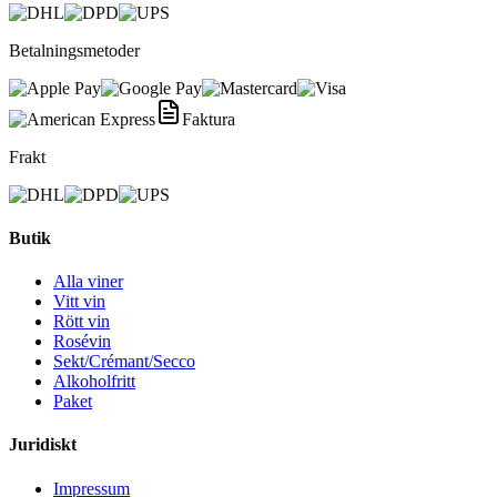
Betalningsmetoder
Faktura
Frakt
Butik
Alla viner
Vitt vin
Rött vin
Rosévin
Sekt/Crémant/Secco
Alkoholfritt
Paket
Juridiskt
Impressum