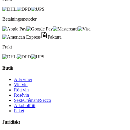
Betalningsmetoder
Faktura
Frakt
Butik
Alla viner
Vitt vin
Rött vin
Rosévin
Sekt/Crémant/Secco
Alkoholfritt
Paket
Juridiskt