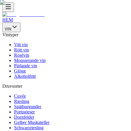
HEM
VIN
Vintyper
Vitt vin
Rött vin
Rosévin
Mousserande vin
Pärlande vin
Glögg
Alkoholfritt
Druvsorter
Cuvée
Riesling
Spätburgunder
Portugieser
Dornfelder
Gelber Muskateller
Schwarzriesling