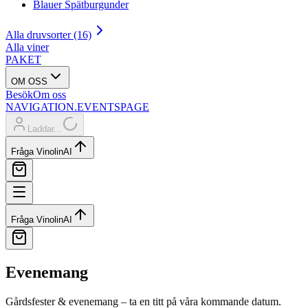
Blauer Spätburgunder
Alla druvsorter (16)
Alla viner
PAKET
OM OSS
Besök
Om oss
NAVIGATION.EVENTSPAGE
Laddar...
Fråga Vinolin
AI
Fråga Vinolin
AI
Evenemang
Gårdsfester & evenemang – ta en titt på våra kommande datum.