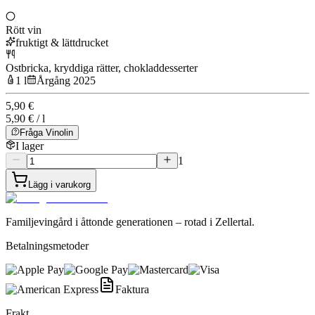
Rött vin
fruktigt & lättdrucket
Ostbricka, kryddiga rätter, chokladdesserter
1 l
Årgång 2025
5,90 €
5,90 € / l
Fråga Vinolin
I lager
1
Lägg i varukorg
Familjevingård i åttonde generationen – rotad i Zellertal.
Betalningsmetoder
Faktura
Frakt