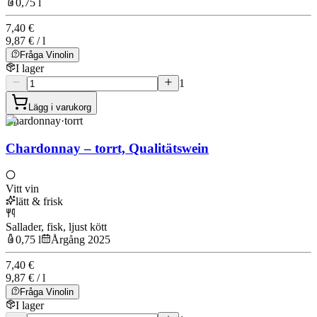
0,75 l
7,40 €
9,87 € / l
Fråga Vinolin
I lager
1
Lägg i varukorg
Chardonnay
·
torrt
Chardonnay – torrt, Qualitätswein
Vitt vin
lätt & frisk
Sallader, fisk, ljust kött
0,75 l
Årgång 2025
7,40 €
9,87 € / l
Fråga Vinolin
I lager