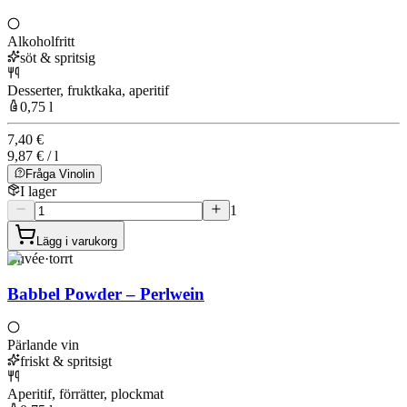
Alkoholfritt
söt & spritsig
Desserter, fruktkaka, aperitif
0,75 l
7,40 €
9,87 € / l
Fråga Vinolin
I lager
1
Lägg i varukorg
Cuvée
·
torrt
Babbel Powder – Perlwein
Pärlande vin
friskt & spritsigt
Aperitif, förrätter, plockmat