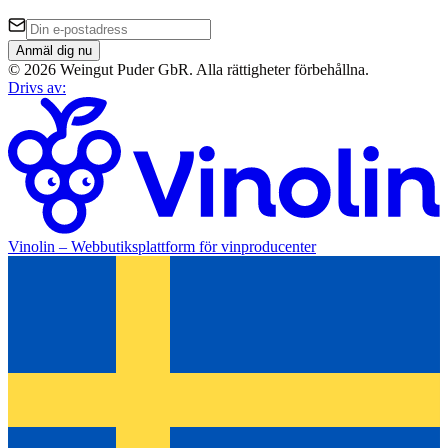
Anmäl dig nu
©
2026
Weingut Puder GbR
.
Alla rättigheter förbehållna.
Drivs av
:
Vinolin –
Webbutiksplattform för vinproducenter