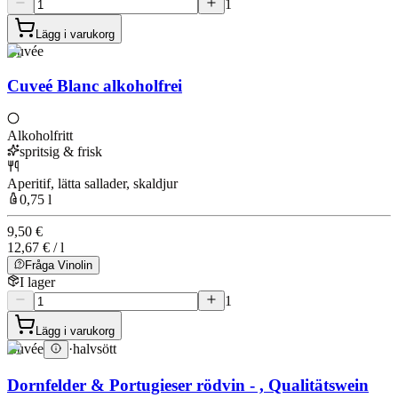
1
Lägg i varukorg
Cuvée
Cuveé Blanc alkoholfrei
Alkoholfritt
spritsig & frisk
Aperitif, lätta sallader, skaldjur
0,75 l
9,50 €
12,67 € / l
Fråga Vinolin
I lager
1
Lägg i varukorg
Cuvée
·
halvsött
Dornfelder & Portugieser rödvin - , Qualitätswein