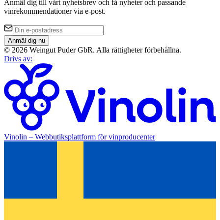
Anmäl dig till vårt nyhetsbrev och få nyheter och passande
vinrekommendationer via e-post.
Anmäl dig nu
©
2026
Weingut Puder GbR
.
Alla rättigheter förbehållna.
Drivs av
:
Vinolin –
Webbutiksplattform för vinproducenter