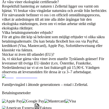
Är våra viner ekologiskt certifierade?
Respektfull hantering av naturen i Zellertal ligger oss varmt om
hjärtat. Vi brukar våra vingårdar naturnära och avstår från herbicider.
För närvarande befinner vi oss i en officiell omställningsprocess,
vilket är anledningen till att inte alla äldre årgångar bär den
ekologiska märkningen, även om vi redan arbetar strikt enligt
ekologiska riktlinjer.
Vilka betalningsmetoder erbjuds?
För att göra ditt köp så bekvämt som möjligt erbjuder vi olika säkra
betalningsalternativ. Du kan betala flexibelt hos oss via PayPal,
kreditkort (Visa, Mastercard), Apple Pay, Sofortüberweisung eller
klassiskt via faktura.
Skickar ni även till utlandet (EU)?
Ja, vi skickar gärna våra viner även utanför Tysklands gränser! För
leveranser till övriga EU-länder (t.ex. Österrike, Frankrike,
Nederländerna) tar vi ut en fast fraktavgift på 15,90 €. Vänligen
observera att leveranstiden för dessa är ca 3–7 arbetsdagar.
Familjevingård i åttonde generationen – rotad i Zellertal.
Betalningsmetoder
Faktura