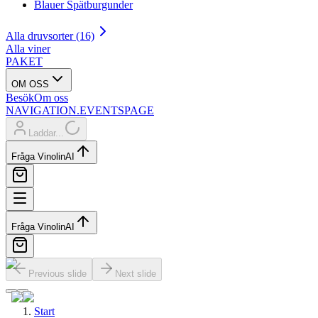
Blauer Spätburgunder
Alla druvsorter (16)
Alla viner
PAKET
OM OSS
Besök
Om oss
NAVIGATION.EVENTSPAGE
Laddar...
Fråga Vinolin
AI
Fråga Vinolin
AI
Previous slide
Next slide
Start