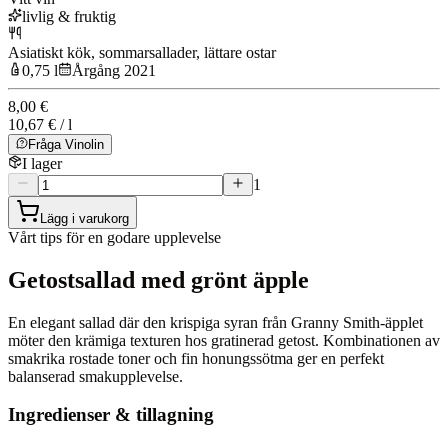
livlig & fruktig
Asiatiskt kök, sommarsallader, lättare ostar
0,75 l
Årgång 2021
8,00 €
10,67 € / l
Fråga Vinolin
I lager
1
Lägg i varukorg
Vårt tips för en godare upplevelse
Getostsallad med grönt äpple
En elegant sallad där den krispiga syran från Granny Smith-äpplet
möter den krämiga texturen hos gratinerad getost. Kombinationen av
smakrika rostade toner och fin honungssötma ger en perfekt
balanserad smakupplevelse.
Ingredienser & tillagning