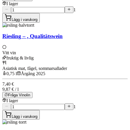
I lager
1
Lägg i varukorg
Riesling
·
halvtorrt
Riesling – , Qualitätswein
Vitt vin
fruktig & livlig
Asiatisk mat, fågel, sommarsallader
0,75 l
Årgång 2025
7,40 €
9,87 € / l
Fråga Vinolin
I lager
1
Lägg i varukorg
Riesling
·
torrt