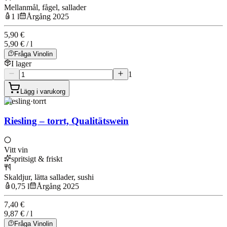
Mellanmål, fågel, sallader
1 l
Årgång 2025
5,90 €
5,90 € / l
Fråga Vinolin
I lager
1
Lägg i varukorg
Riesling
·
torrt
Riesling – torrt, Qualitätswein
Vitt vin
spritsigt & friskt
Skaldjur, lätta sallader, sushi
0,75 l
Årgång 2025
7,40 €
9,87 € / l
Fråga Vinolin