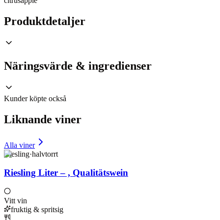
citrus
äpple
Produktdetaljer
Näringsvärde & ingredienser
Kunder köpte också
Liknande viner
Alla viner
Riesling
·
halvtorrt
Riesling Liter – , Qualitätswein
Vitt vin
fruktig & spritsig