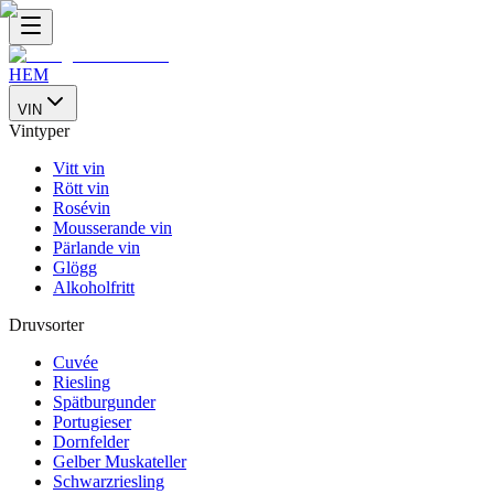
HEM
VIN
Vintyper
Vitt vin
Rött vin
Rosévin
Mousserande vin
Pärlande vin
Glögg
Alkoholfritt
Druvsorter
Cuvée
Riesling
Spätburgunder
Portugieser
Dornfelder
Gelber Muskateller
Schwarzriesling