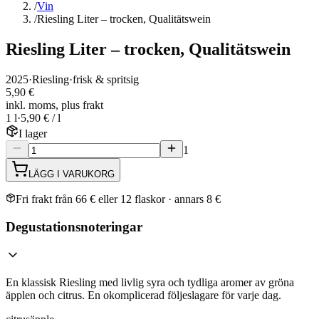
/
Vin
/
Riesling Liter – trocken, Qualitätswein
Riesling Liter – trocken, Qualitätswein
2025
·
Riesling
·
frisk & spritsig
5,90 €
inkl. moms, plus frakt
1 l
·
5,90 € / l
I lager
1
LÄGG I VARUKORG
Fri frakt från 66 € eller 12 flaskor · annars 8 €
Degustationsnoteringar
En klassisk Riesling med livlig syra och tydliga aromer av gröna
äpplen och citrus. En okomplicerad följeslagare för varje dag.