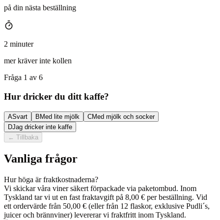
på din nästa beställning
2 minuter
mer kräver inte kollen
Fråga 1 av 6
Hur dricker du ditt kaffe?
A
Svart
B
Med lite mjölk
C
Med mjölk och socker
D
Jag dricker inte kaffe
←
Tillbaka
Vanliga frågor
Hur höga är fraktkostnaderna?
Vi skickar våra viner säkert förpackade via paketombud. Inom
Tyskland tar vi ut en fast fraktavgift på 8,00 € per beställning. Vid
ett ordervärde från 50,00 € (eller från 12 flaskor, exklusive Pudli´s,
juicer och brännviner) levererar vi fraktfritt inom Tyskland.