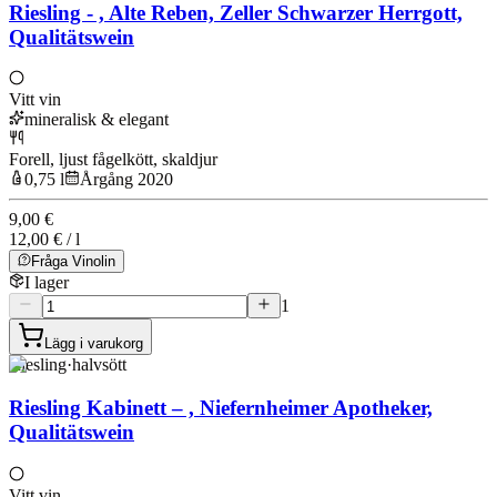
Riesling - , Alte Reben, Zeller Schwarzer Herrgott,
Qualitätswein
Vitt vin
mineralisk & elegant
Forell, ljust fågelkött, skaldjur
0,75 l
Årgång 2020
9,00 €
12,00 € / l
Fråga Vinolin
I lager
1
Lägg i varukorg
Riesling
·
halvsött
Riesling Kabinett – , Niefernheimer Apotheker,
Qualitätswein
Vitt vin