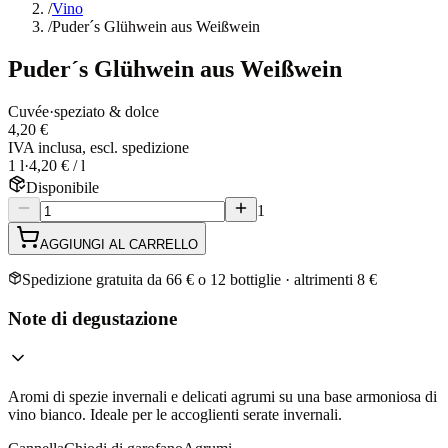
/
Vino
/
Puder´s Glühwein aus Weißwein
Puder´s Glühwein aus Weißwein
Cuvée
·
speziato & dolce
4,20 €
IVA inclusa, escl. spedizione
1 l
·
4,20 € / l
Disponibile
1
AGGIUNGI AL CARRELLO
Spedizione gratuita da 66 € o 12 bottiglie · altrimenti 8 €
Note di degustazione
Aromi di spezie invernali e delicati agrumi su una base armoniosa di
vino bianco. Ideale per le accoglienti serate invernali.