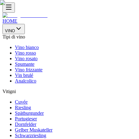
HOME
VINO
Tipi di vino
Vino bianco
Vino rosso
Vino rosato
Spumante
Vino frizzante
Vin brulé
Analcolico
Vitigni
Cuvée
Riesling
Spätburgunder
Portugieser
Dornfelder
Gelber Muskateller
Schwarzriesling