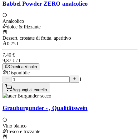
Babbel Powder ZERO analcolico
Analcolico
dolce & frizzante
Dessert, crostate di frutta, aperitivo
0,75 l
7,40 €
9,87 € / l
Chiedi a Vinolin
Disponibile
1
Aggiungi al carrello
Grauer Burgunder
·
secco
Grauburgunder - , Qualitätswein
Vino bianco
fresco e frizzante