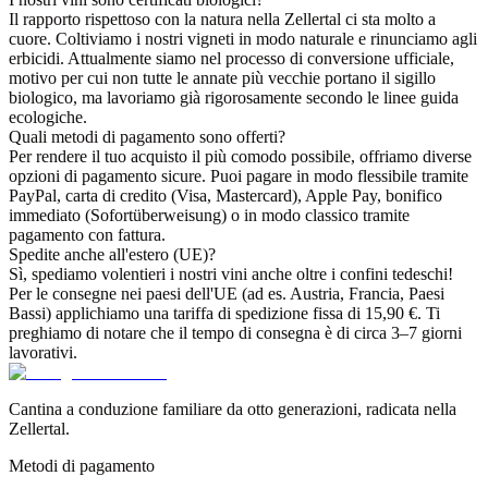
Il rapporto rispettoso con la natura nella Zellertal ci sta molto a
cuore. Coltiviamo i nostri vigneti in modo naturale e rinunciamo agli
erbicidi. Attualmente siamo nel processo di conversione ufficiale,
motivo per cui non tutte le annate più vecchie portano il sigillo
biologico, ma lavoriamo già rigorosamente secondo le linee guida
ecologiche.
Quali metodi di pagamento sono offerti?
Per rendere il tuo acquisto il più comodo possibile, offriamo diverse
opzioni di pagamento sicure. Puoi pagare in modo flessibile tramite
PayPal, carta di credito (Visa, Mastercard), Apple Pay, bonifico
immediato (Sofortüberweisung) o in modo classico tramite
pagamento con fattura.
Spedite anche all'estero (UE)?
Sì, spediamo volentieri i nostri vini anche oltre i confini tedeschi!
Per le consegne nei paesi dell'UE (ad es. Austria, Francia, Paesi
Bassi) applichiamo una tariffa di spedizione fissa di 15,90 €. Ti
preghiamo di notare che il tempo di consegna è di circa 3–7 giorni
lavorativi.
Cantina a conduzione familiare da otto generazioni, radicata nella
Zellertal.
Metodi di pagamento