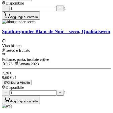
Disponibile
1
Aggiungi al carrello
Spätburgunder
·
secco
Spätburgunder Blanc de Noir – secco, Qualitätswein
Vino bianco
fresco e fruttato
Pollame, pasta, insalate estive
0,75 l
Annata 2023
7,20 €
9,60 € / l
Chiedi a Vinolin
Disponibile
1
Aggiungi al carrello
Cuvée