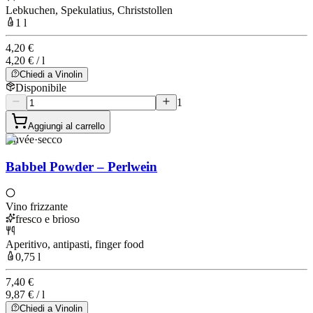
Lebkuchen, Spekulatius, Christstollen
1 l
4,20 €
4,20 € / l
Chiedi a Vinolin
Disponibile
1
Aggiungi al carrello
Cuvée
·
secco
Babbel Powder – Perlwein
Vino frizzante
fresco e brioso
Aperitivo, antipasti, finger food
0,75 l
7,40 €
9,87 € / l
Chiedi a Vinolin