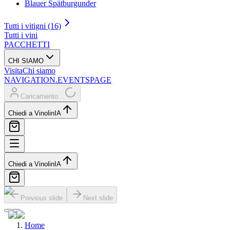
Blauer Spätburgunder
Tutti i vitigni (16)
Tutti i vini
PACCHETTI
CHI SIAMO
Visita
Chi siamo
NAVIGATION.EVENTSPAGE
Caricamento...
Chiedi a Vinolin
IA
Chiedi a Vinolin
IA
Previous slide
Next slide
Home