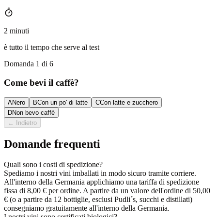
2 minuti
è tutto il tempo che serve al test
Domanda 1 di 6
Come bevi il caffè?
A
Nero
B
Con un po' di latte
C
Con latte e zucchero
D
Non bevo caffè
←
Indietro
Domande frequenti
Quali sono i costi di spedizione?
Spediamo i nostri vini imballati in modo sicuro tramite corriere.
All'interno della Germania applichiamo una tariffa di spedizione
fissa di 8,00 € per ordine. A partire da un valore dell'ordine di 50,00
€ (o a partire da 12 bottiglie, esclusi Pudli´s, succhi e distillati)
consegniamo gratuitamente all'interno della Germania.
I nostri vini sono certificati biologici?