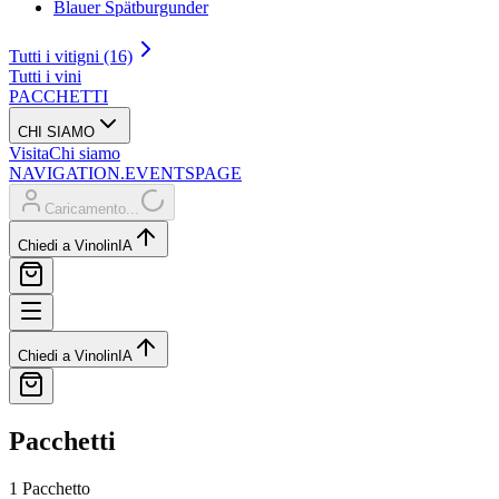
Blauer Spätburgunder
Tutti i vitigni (16)
Tutti i vini
PACCHETTI
CHI SIAMO
Visita
Chi siamo
NAVIGATION.EVENTSPAGE
Caricamento...
Chiedi a Vinolin
IA
Chiedi a Vinolin
IA
Pacchetti
1 Pacchetto