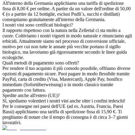
All'interno della Germania applichiamo una tariffa di spedizione
fissa di 8,00 € per ordine. A partire da un valore dell'ordine di 50,00
€ (o a partire da 12 bottiglie, esclusi Pudli´s, succhi e distillati)
consegniamo gratuitamente all'interno della Germania.
I nostri vini sono certificati biologici?
Il rapporto rispettoso con la natura nella Zellertal ci sta molto a
cuore. Coltiviamo i nostri vigneti in modo naturale e rinunciamo agli
erbicidi. Attualmente siamo nel processo di conversione ufficiale,
motivo per cui non tutte le annate più vecchie portano il sigillo
biologico, ma lavoriamo già rigorosamente secondo le linee guida
ecologiche.
Quali metodi di pagamento sono offerti?
Per rendere il tuo acquisto il più comodo possibile, offriamo diverse
opzioni di pagamento sicure. Puoi pagare in modo flessibile tramite
PayPal, carta di credito (Visa, Mastercard), Apple Pay, bonifico
immediato (Sofortüberweisung) o in modo classico tramite
pagamento con fattura.
Spedite anche all'estero (UE)?
Sì, spediamo volentieri i nostri vini anche oltre i confini tedeschi!
Per le consegne nei paesi dell'UE (ad es. Austria, Francia, Paesi
Bassi) applichiamo una tariffa di spedizione fissa di 15,90 €. Ti
preghiamo di notare che il tempo di consegna è di circa 3–7 giorni
lavorativi.