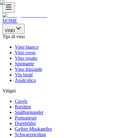
HOME
VINO
Tipi di vino
Vino bianco
Vino rosso
Vino rosato
Spumante
Vino frizzante
Vin brulé
Analcolico
Vitigni
Cuvée
Riesling
Spätburgunder
Portugieser
Dornfelder
Gelber Muskateller
Schwarzriesling