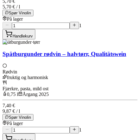
5,70 €
5,70 € / l
Spør Vinolin
På lager
1
Handlekurv
Spätburgunder
·
tørr
Spätburgunder rødvin – halvtørr, Qualitätswein
Rødvin
fruktig og harmonisk
Fjærkre, pasta, mild ost
0,75 l
Årgang 2025
7,40 €
9,87 € / l
Spør Vinolin
På lager
1