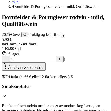
/
Vin
/
Dornfelder & Portugieser rødvin - mild, Qualitätswein
Dornfelder & Portugieser rødvin - mild,
Qualitätswein
2025
·
Cuvée
·
fruktig og lettdrikkelig
5,90 €
inkl. mva, ekskl. frakt
1 l
·
5,90 € / l
På lager
1
LEGG I HANDLEKURV
Fri frakt fra 66 € eller 12 flasker · ellers 8 €
Smaksnotater
En ukomplisert rødvin med aromaer av modne skogsbær og en
harmonisk restsødme. Fløyelsmyk i avslutningen for en uanstrengt