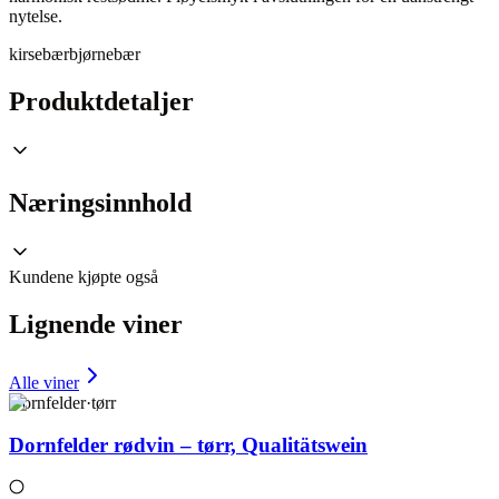
nytelse.
kirsebær
bjørnebær
Produktdetaljer
Næringsinnhold
Kundene kjøpte også
Lignende viner
Alle viner
Dornfelder
·
tørr
Dornfelder rødvin – tørr, Qualitätswein