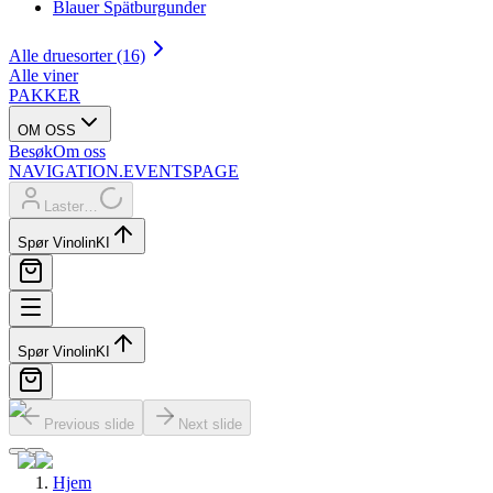
Blauer Spätburgunder
Alle druesorter (16)
Alle viner
PAKKER
OM OSS
Besøk
Om oss
NAVIGATION.EVENTSPAGE
Laster…
Spør Vinolin
KI
Spør Vinolin
KI
Previous slide
Next slide
Hjem