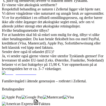
´s, juice og brennevin) leverer vi fraktfritt innen Tyskland.
Er vinene våre økologisk sertifiserte?
Respektfull behandling av naturen i Zellertal ligger vårt hjerte nær.
Vi driver vingårdene våre naturnært og unngår bruk av ugressmidler.
Vi er for øyeblikket i en offisiell omstillingsprosess, og derfor bærer
ikke alle eldre årganger det økologiske seglet ennå, selv om vi
allerede jobber strengt etter økologiske retningslinjer.
Hvilke betalingsmetoder tilbys?
For at handelen skal bli så enkel som mulig for deg, tilbyr vi ulike
sikre betalingsmåter. Du kan betale fleksibelt hos oss med PayPal,
kredittkort (Visa, Mastercard), Apple Pay, Sofortüberweisung eller
helt klassisk ved kjøp med faktura.
Sender dere også til utlandet (EU)?
Ja, vi sender også gjerne vinene våre utenfor Tysklands grenser! For
leveranser til andre EU-land (f.eks. Østerrike, Frankrike, Nederland)
belaster vi et fast fraktgebyr på 15,90 €. Vær oppmerksom på at
leveringstiden her er ca. 3–7 virkedager.
Familievingård i åttende generasjon – rotfestet i Zellertal.
Betalingsmåter
Faktura