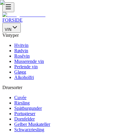
FORSIDE
VIN
Vintyper
Hvitvin
Rødvin
Rosévin
Musserende vin
Perlende vin
Gløgg
Alkoholfri
Druesorter
Cuvée
Riesling
Spätburgunder
Portugieser
Dornfelder
Gelber Muskateller
Schwarzriesling