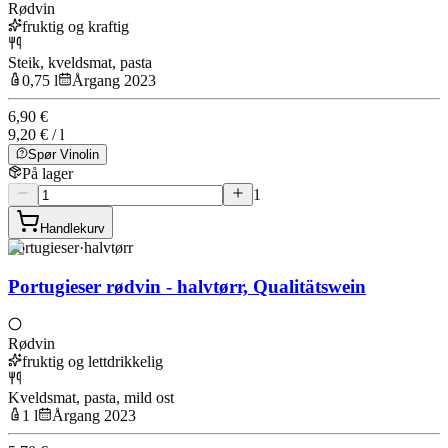
Rødvin
fruktig og kraftig
Steik, kveldsmat, pasta
0,75 l
Årgang 2023
6,90 €
9,20 € / l
Spør Vinolin
På lager
1
Handlekurv
Portugieser
·
halvtørr
Portugieser rødvin - halvtørr, Qualitätswein
Rødvin
fruktig og lettdrikkelig
Kveldsmat, pasta, mild ost
1 l
Årgang 2023