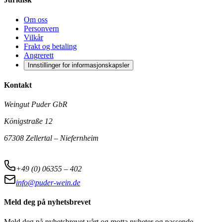
Om oss
Personvern
Vilkår
Frakt og betaling
Angrerett
Innstillinger for informasjonskapsler
Kontakt
Weingut Puder GbR
Königstraße 12
67308 Zellertal – Niefernheim
+49 (0) 06355 – 402
info@puder-wein.de
Meld deg på nyhetsbrevet
Meld deg på nyhetsbrevet vårt og motta nyheter og passende