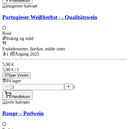
Handlekurv
Portugieser
·
halvsøt
Portugieser Weißherbst - , Qualitätswein
Rosé
fruktig og mild
Fruktdesserter, fjærkre, milde oster
1 l
Årgang 2025
5,90 €
5,90 € / l
Spør Vinolin
På lager
1
Handlekurv
Cuvée
·
halvtørr
Rouge – Perlwein