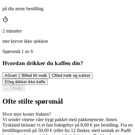
på din neste bestilling
2 minutter
mer krever ikke sjekken
Spørsmål 1 av 6
Hvordan drikker du kaffen din?
A
Svart
B
Med litt melk
C
Med melk og sukker
D
Jeg drikker ikke kaffe
←
Tilbake
Ofte stilte spørsmål
Hvor mye koster frakten?
Vi sender vinene våre trygt pakket med pakketjeneste. Innen
Tyskland belaster vi et fast fraktgebyr på 8,00 € per bestilling. Fra en
bestillingsverdi på 50,00 € (eller fra 12 flasker, med unntak av Pudli