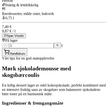
Perlvin
fruktig & lettdrikkelig
Bærdesserter, milde oster, bakverk
0,75 l
7,40 €
9,87 € / l
Spør Vinolin
På lager
1
Handlekurv
Vårt tips for en god matopplevelse
Mørk sjokolademousse med
skogsbærcoulis
En luftig dessert laget av edel kokesjokolade, perfekt kombinert med
en intensivt fruktig saus av skogsbær som balanserer sjokoladens
bitre toner på en harmonisk måte.
Ingredienser & fremgangsmåte