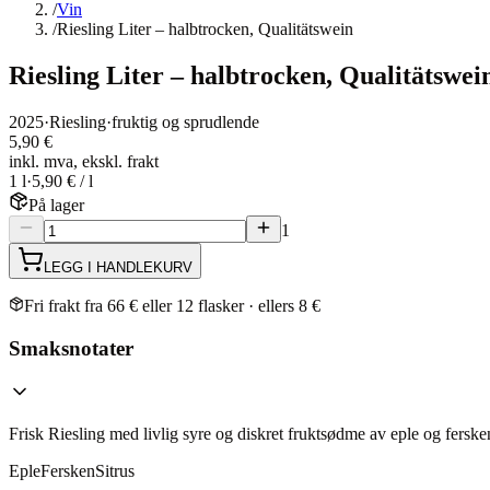
/
Vin
/
Riesling Liter – halbtrocken, Qualitätswein
Riesling Liter – halbtrocken, Qualitätswei
2025
·
Riesling
·
fruktig og sprudlende
5,90 €
inkl. mva, ekskl. frakt
1 l
·
5,90 € / l
På lager
1
LEGG I HANDLEKURV
Fri frakt fra 66 € eller 12 flasker · ellers 8 €
Smaksnotater
Frisk Riesling med livlig syre og diskret fruktsødme av eple og fersk
Eple
Fersken
Sitrus