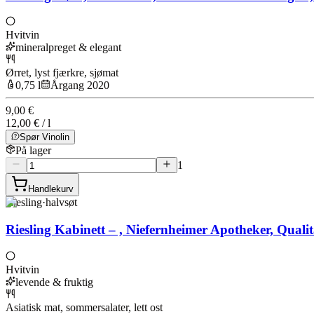
Hvitvin
mineralpreget & elegant
Ørret, lyst fjærkre, sjømat
0,75 l
Årgang 2020
9,00 €
12,00 € / l
Spør Vinolin
På lager
1
Handlekurv
Riesling
·
halvsøt
Riesling Kabinett – , Niefernheimer Apotheker, Quali
Hvitvin
levende & fruktig
Asiatisk mat, sommersalater, lett ost