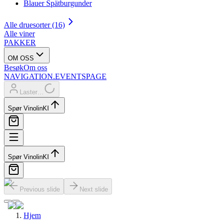
Blauer Spätburgunder
Alle druesorter (16)
Alle viner
PAKKER
OM OSS
Besøk
Om oss
NAVIGATION.EVENTSPAGE
Laster…
Spør Vinolin
KI
Spør Vinolin
KI
Previous slide
Next slide
Hjem