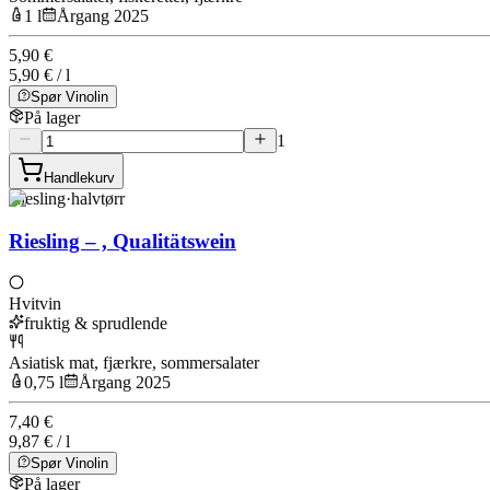
1 l
Årgang 2025
5,90 €
5,90 € / l
Spør Vinolin
På lager
1
Handlekurv
Riesling
·
halvtørr
Riesling – , Qualitätswein
Hvitvin
fruktig & sprudlende
Asiatisk mat, fjærkre, sommersalater
0,75 l
Årgang 2025
7,40 €
9,87 € / l
Spør Vinolin
På lager