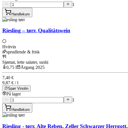
1
Handlekurv
Riesling
·
tørr
Riesling – tørr, Qualitätswein
Hvitvin
sprudlende & frisk
Sjømat, lette salater, sushi
0,75 l
Årgang 2025
7,40 €
9,87 € / l
Spør Vinolin
På lager
1
Handlekurv
Riesling
·
tørr
Riesling - tørr, Alte Reben, Zeller Schwarzer Herrgott