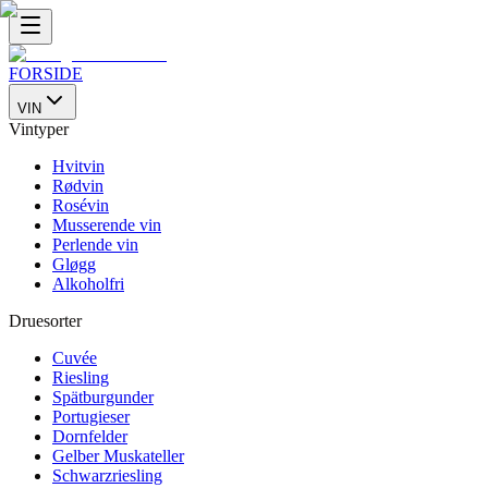
FORSIDE
VIN
Vintyper
Hvitvin
Rødvin
Rosévin
Musserende vin
Perlende vin
Gløgg
Alkoholfri
Druesorter
Cuvée
Riesling
Spätburgunder
Portugieser
Dornfelder
Gelber Muskateller
Schwarzriesling