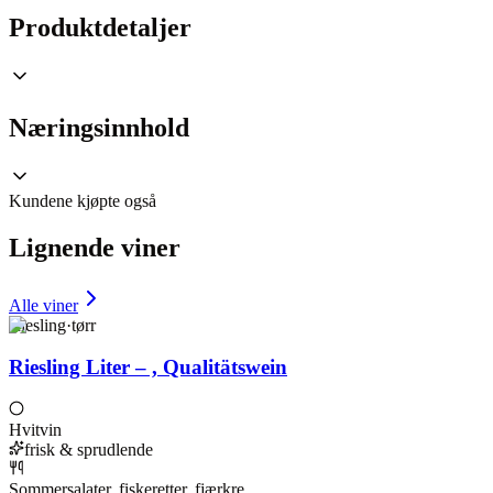
Produktdetaljer
Næringsinnhold
Kundene kjøpte også
Lignende viner
Alle viner
Riesling
·
tørr
Riesling Liter – , Qualitätswein
Hvitvin
frisk & sprudlende
Sommersalater, fiskeretter, fjærkre