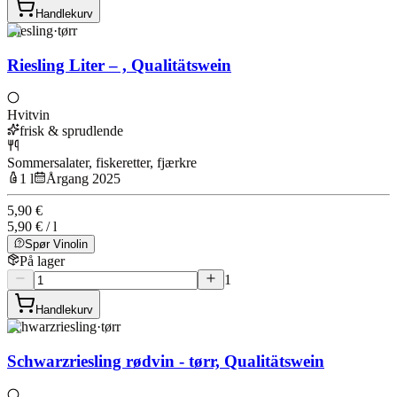
Handlekurv
Riesling
·
tørr
Riesling Liter – , Qualitätswein
Hvitvin
frisk & sprudlende
Sommersalater, fiskeretter, fjærkre
1 l
Årgang 2025
5,90 €
5,90 € / l
Spør Vinolin
På lager
1
Handlekurv
Schwarzriesling
·
tørr
Schwarzriesling rødvin - tørr, Qualitätswein