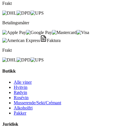
Frakt
Betalingsmåter
Faktura
Frakt
Butikk
Alle viner
Hvitvin
Rødvin
Rosévin
Musserende/Sekt/Crémant
Alkoholfri
Pakker
Juridisk