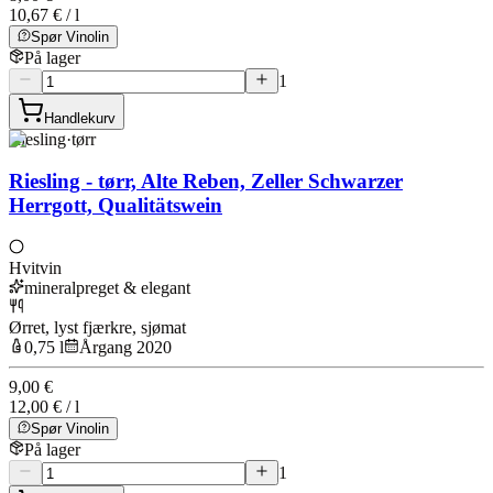
10,67 € / l
Spør Vinolin
På lager
1
Handlekurv
Riesling
·
tørr
Riesling - tørr, Alte Reben, Zeller Schwarzer
Herrgott, Qualitätswein
Hvitvin
mineralpreget & elegant
Ørret, lyst fjærkre, sjømat
0,75 l
Årgang 2020
9,00 €
12,00 € / l
Spør Vinolin
På lager
1