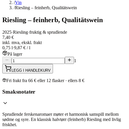
/
Vin
/
Riesling – feinherb, Qualitätswein
Riesling – feinherb, Qualitätswein
2025
·
Riesling
·
fruktig & sprudlende
7,40 €
inkl. mva, ekskl. frakt
0,75 l
·
9,87 € / l
På lager
1
LEGG I HANDLEKURV
Fri frakt fra 66 € eller 12 flasker · ellers 8 €
Smaksnotater
Sprudlende ferskenaromaer møter et harmonisk samspill mellom
sødme og syre. En klassisk halvtørr (feinherb) Riesling med livlig
friskhet.