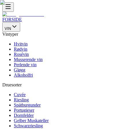
FORSIDE
VIN
Vintyper
Hvitvin
Rødvin
Rosévin
Musserende vin
Perlende vin
Gløgg
Alkoholfri
Druesorter
Cuvée
Riesling
Spätburgunder
Portugieser
Dornfelder
Gelber Muskateller
Schwarzriesling