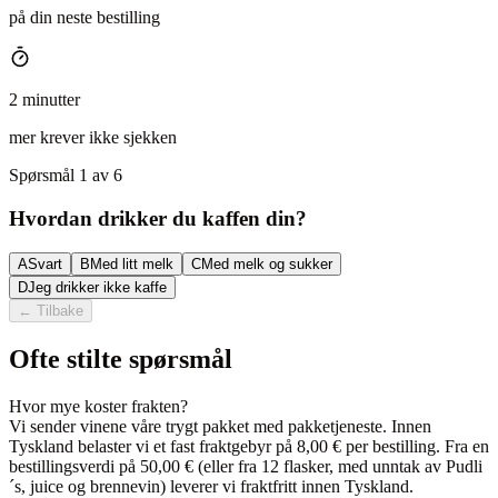
på din neste bestilling
2 minutter
mer krever ikke sjekken
Spørsmål 1 av 6
Hvordan drikker du kaffen din?
A
Svart
B
Med litt melk
C
Med melk og sukker
D
Jeg drikker ikke kaffe
←
Tilbake
Ofte stilte spørsmål
Hvor mye koster frakten?
Vi sender vinene våre trygt pakket med pakketjeneste. Innen
Tyskland belaster vi et fast fraktgebyr på 8,00 € per bestilling. Fra en
bestillingsverdi på 50,00 € (eller fra 12 flasker, med unntak av Pudli
´s, juice og brennevin) leverer vi fraktfritt innen Tyskland.