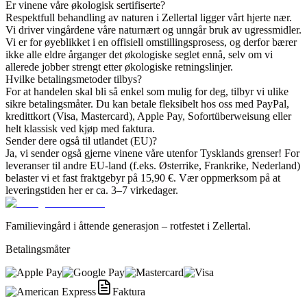
Er vinene våre økologisk sertifiserte?
Respektfull behandling av naturen i Zellertal ligger vårt hjerte nær.
Vi driver vingårdene våre naturnært og unngår bruk av ugressmidler.
Vi er for øyeblikket i en offisiell omstillingsprosess, og derfor bærer
ikke alle eldre årganger det økologiske seglet ennå, selv om vi
allerede jobber strengt etter økologiske retningslinjer.
Hvilke betalingsmetoder tilbys?
For at handelen skal bli så enkel som mulig for deg, tilbyr vi ulike
sikre betalingsmåter. Du kan betale fleksibelt hos oss med PayPal,
kredittkort (Visa, Mastercard), Apple Pay, Sofortüberweisung eller
helt klassisk ved kjøp med faktura.
Sender dere også til utlandet (EU)?
Ja, vi sender også gjerne vinene våre utenfor Tysklands grenser! For
leveranser til andre EU-land (f.eks. Østerrike, Frankrike, Nederland)
belaster vi et fast fraktgebyr på 15,90 €. Vær oppmerksom på at
leveringstiden her er ca. 3–7 virkedager.
Familievingård i åttende generasjon – rotfestet i Zellertal.
Betalingsmåter
Faktura