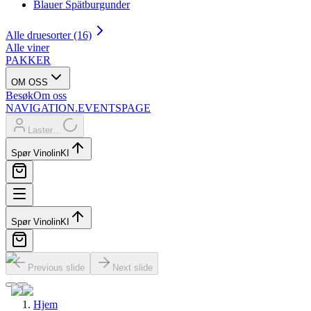
Blauer Spätburgunder
Alle druesorter (16)
Alle viner
PAKKER
OM OSS
Besøk
Om oss
NAVIGATION.EVENTSPAGE
Laster…
Spør Vinolin
KI
Spør Vinolin
KI
Previous slide
Next slide
Hjem