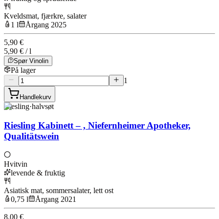
Kveldsmat, fjærkre, salater
1 l
Årgang 2025
5,90 €
5,90 € / l
Spør Vinolin
På lager
1
Handlekurv
Riesling
·
halvsøt
Riesling Kabinett – , Niefernheimer Apotheker,
Qualitätswein
Hvitvin
levende & fruktig
Asiatisk mat, sommersalater, lett ost
0,75 l
Årgang 2021
8,00 €