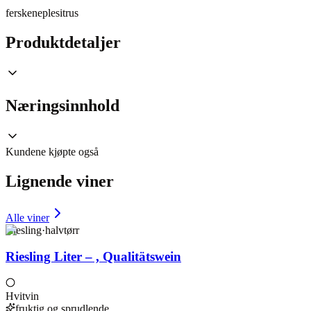
fersken
eple
sitrus
Produktdetaljer
Næringsinnhold
Kundene kjøpte også
Lignende viner
Alle viner
Riesling
·
halvtørr
Riesling Liter – , Qualitätswein
Hvitvin
fruktig og sprudlende