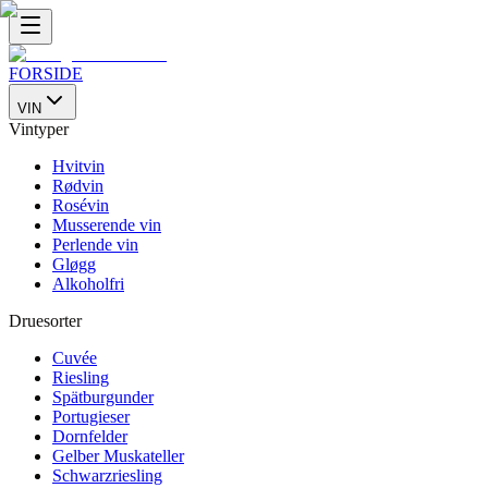
FORSIDE
VIN
Vintyper
Hvitvin
Rødvin
Rosévin
Musserende vin
Perlende vin
Gløgg
Alkoholfri
Druesorter
Cuvée
Riesling
Spätburgunder
Portugieser
Dornfelder
Gelber Muskateller
Schwarzriesling