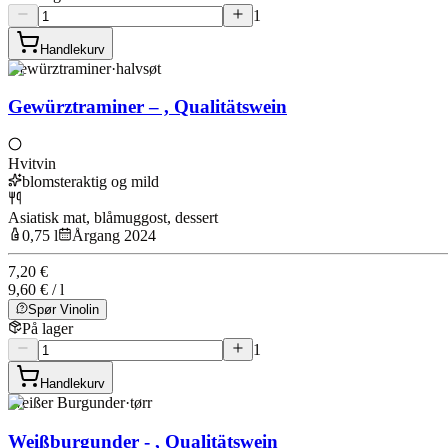
1
Handlekurv
Gewürztraminer
·
halvsøt
Gewürztraminer – , Qualitätswein
Hvitvin
blomsteraktig og mild
Asiatisk mat, blåmuggost, dessert
0,75 l
Årgang 2024
7,20 €
9,60 € / l
Spør Vinolin
På lager
1
Handlekurv
Weißer Burgunder
·
tørr
Weißburgunder - , Qualitätswein