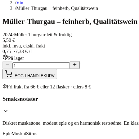
/
Vin
/
Müller-Thurgau – feinherb, Qualitätswein
Müller-Thurgau – feinherb, Qualitätswein
2024
·
Müller Thurgau
·
lett & fruktig
5,50 €
inkl. mva, ekskl. frakt
0,75 l
·
7,33 € / l
På lager
1
LEGG I HANDLEKURV
Fri frakt fra 66 € eller 12 flasker · ellers 8 €
Smaksnotater
Diskret muskattone, modent eple og en harmonisk restsødme. En klassis
Eple
Muskat
Sitrus