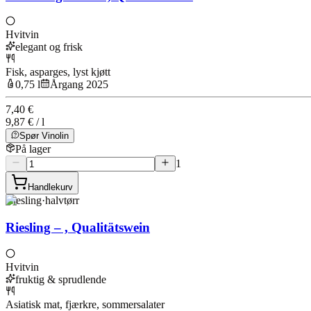
Hvitvin
elegant og frisk
Fisk, asparges, lyst kjøtt
0,75 l
Årgang 2025
7,40 €
9,87 € / l
Spør Vinolin
På lager
1
Handlekurv
Riesling
·
halvtørr
Riesling – , Qualitätswein
Hvitvin
fruktig & sprudlende
Asiatisk mat, fjærkre, sommersalater