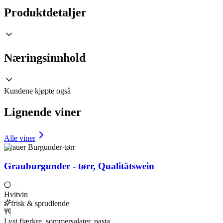
Produktdetaljer
Næringsinnhold
Kundene kjøpte også
Lignende viner
Alle viner
Grauer Burgunder
·
tørr
Grauburgunder - tørr, Qualitätswein
Hvitvin
frisk & sprudlende
Lyst fjærkre, sommersalater, pasta