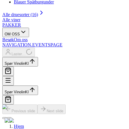
Blauer Spätburgunder
Alle druesorter (16)
Alle viner
PAKKER
OM OSS
Besøk
Om oss
NAVIGATION.EVENTSPAGE
Laster…
Spør Vinolin
KI
Spør Vinolin
KI
Previous slide
Next slide
Hjem