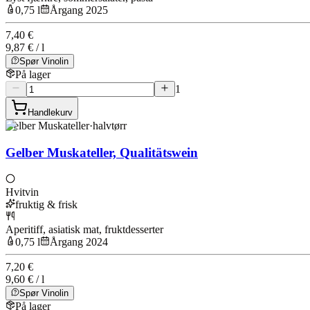
0,75 l
Årgang 2025
7,40 €
9,87 € / l
Spør Vinolin
På lager
1
Handlekurv
Gelber Muskateller
·
halvtørr
Gelber Muskateller, Qualitätswein
Hvitvin
fruktig & frisk
Aperitiff, asiatisk mat, fruktdesserter
0,75 l
Årgang 2024
7,20 €
9,60 € / l
Spør Vinolin
På lager