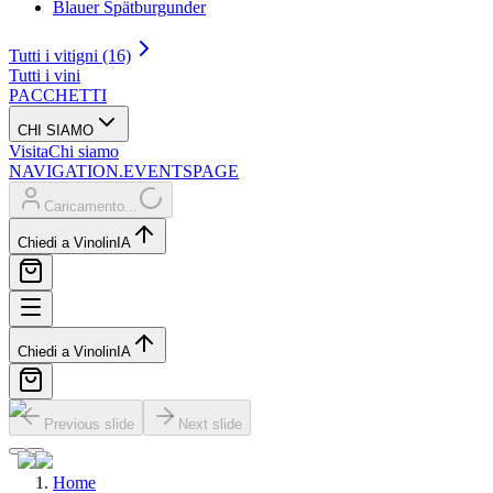
Blauer Spätburgunder
Tutti i vitigni (16)
Tutti i vini
PACCHETTI
CHI SIAMO
Visita
Chi siamo
NAVIGATION.EVENTSPAGE
Caricamento...
Chiedi a Vinolin
IA
Chiedi a Vinolin
IA
Previous slide
Next slide
Home