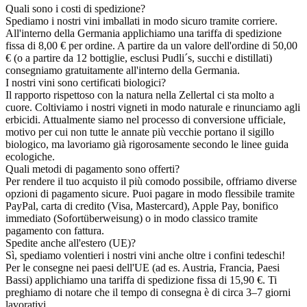
Quali sono i costi di spedizione?
Spediamo i nostri vini imballati in modo sicuro tramite corriere.
All'interno della Germania applichiamo una tariffa di spedizione
fissa di 8,00 € per ordine. A partire da un valore dell'ordine di 50,00
€ (o a partire da 12 bottiglie, esclusi Pudli´s, succhi e distillati)
consegniamo gratuitamente all'interno della Germania.
I nostri vini sono certificati biologici?
Il rapporto rispettoso con la natura nella Zellertal ci sta molto a
cuore. Coltiviamo i nostri vigneti in modo naturale e rinunciamo agli
erbicidi. Attualmente siamo nel processo di conversione ufficiale,
motivo per cui non tutte le annate più vecchie portano il sigillo
biologico, ma lavoriamo già rigorosamente secondo le linee guida
ecologiche.
Quali metodi di pagamento sono offerti?
Per rendere il tuo acquisto il più comodo possibile, offriamo diverse
opzioni di pagamento sicure. Puoi pagare in modo flessibile tramite
PayPal, carta di credito (Visa, Mastercard), Apple Pay, bonifico
immediato (Sofortüberweisung) o in modo classico tramite
pagamento con fattura.
Spedite anche all'estero (UE)?
Sì, spediamo volentieri i nostri vini anche oltre i confini tedeschi!
Per le consegne nei paesi dell'UE (ad es. Austria, Francia, Paesi
Bassi) applichiamo una tariffa di spedizione fissa di 15,90 €. Ti
preghiamo di notare che il tempo di consegna è di circa 3–7 giorni
lavorativi.