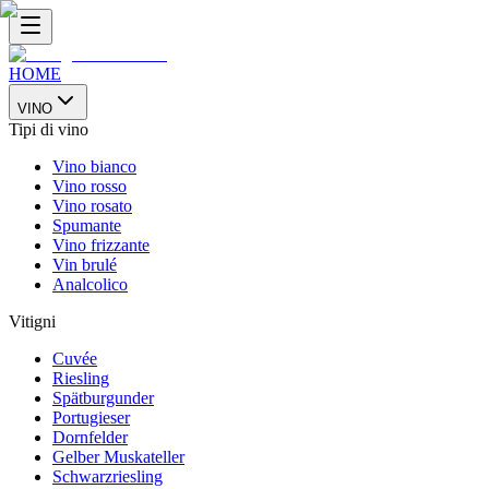
HOME
VINO
Tipi di vino
Vino bianco
Vino rosso
Vino rosato
Spumante
Vino frizzante
Vin brulé
Analcolico
Vitigni
Cuvée
Riesling
Spätburgunder
Portugieser
Dornfelder
Gelber Muskateller
Schwarzriesling