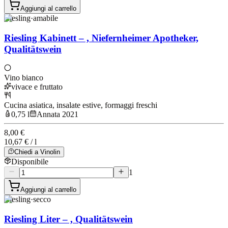
Aggiungi al carrello
Riesling
·
amabile
Riesling Kabinett – , Niefernheimer Apotheker,
Qualitätswein
Vino bianco
vivace e fruttato
Cucina asiatica, insalate estive, formaggi freschi
0,75 l
Annata 2021
8,00 €
10,67 € / l
Chiedi a Vinolin
Disponibile
1
Aggiungi al carrello
Riesling
·
secco
Riesling Liter – , Qualitätswein