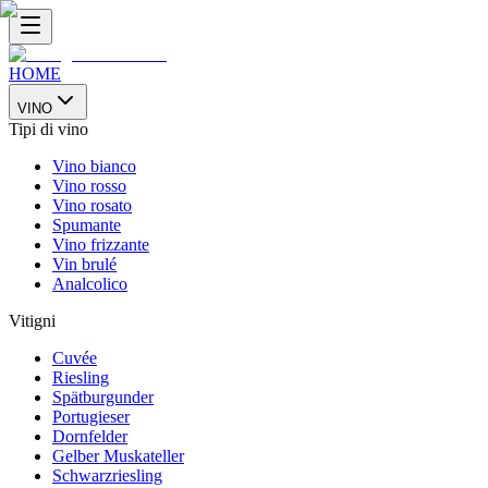
HOME
VINO
Tipi di vino
Vino bianco
Vino rosso
Vino rosato
Spumante
Vino frizzante
Vin brulé
Analcolico
Vitigni
Cuvée
Riesling
Spätburgunder
Portugieser
Dornfelder
Gelber Muskateller
Schwarzriesling