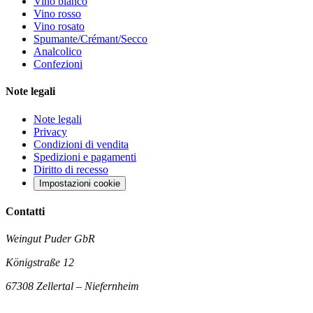
Vino bianco
Vino rosso
Vino rosato
Spumante/Crémant/Secco
Analcolico
Confezioni
Note legali
Note legali
Privacy
Condizioni di vendita
Spedizioni e pagamenti
Diritto di recesso
Impostazioni cookie
Contatti
Weingut Puder GbR
Königstraße 12
67308 Zellertal – Niefernheim