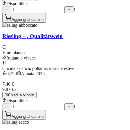
Disponibile
1
Aggiungi al carrello
Riesling
·
abboccato
Riesling – , Qualitätswein
Vino bianco
fruttato e vivace
Cucina asiatica, pollame, insalate estive
0,75 l
Annata 2025
7,40 €
9,87 € / l
Chiedi a Vinolin
Disponibile
1
Aggiungi al carrello
Riesling
·
secco