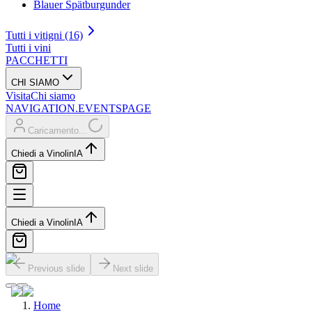
Blauer Spätburgunder
Tutti i vitigni (16)
Tutti i vini
PACCHETTI
CHI SIAMO
Visita
Chi siamo
NAVIGATION.EVENTSPAGE
Caricamento...
Chiedi a Vinolin
IA
Chiedi a Vinolin
IA
Previous slide
Next slide
Home