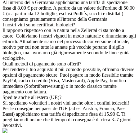
All'interno della Germania applichiamo una tariffa di spedizione
fissa di 8,00 € per ordine. A partire da un valore dell'ordine di 50,00
€ (o a partire da 12 bottiglie, esclusi Pudli´s, succhi e distillati)
consegniamo gratuitamente all'interno della Germania.
I nostri vini sono certificati biologici?
Il rapporto rispettoso con la natura nella Zellertal ci sta molto a
cuore. Coltiviamo i nostri vigneti in modo naturale e rinunciamo agli
erbicidi. Attualmente siamo nel processo di conversione ufficiale,
motivo per cui non tutte le annate più vecchie portano il sigillo
biologico, ma lavoriamo già rigorosamente secondo le linee guida
ecologiche.
Quali metodi di pagamento sono offerti?
Per rendere il tuo acquisto il più comodo possibile, offriamo diverse
opzioni di pagamento sicure. Puoi pagare in modo flessibile tramite
PayPal, carta di credito (Visa, Mastercard), Apple Pay, bonifico
immediato (Sofortüberweisung) o in modo classico tramite
pagamento con fattura.
Spedite anche all'estero (UE)?
Sì, spediamo volentieri i nostri vini anche oltre i confini tedeschi!
Per le consegne nei paesi dell'UE (ad es. Austria, Francia, Paesi
Bassi) applichiamo una tariffa di spedizione fissa di 15,90 €. Ti
preghiamo di notare che il tempo di consegna è di circa 3–7 giorni
lavorativi.