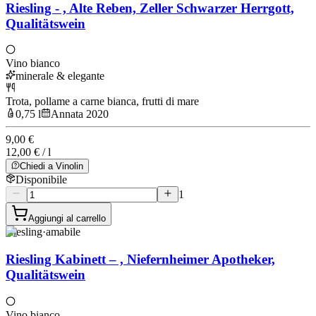
Riesling - , Alte Reben, Zeller Schwarzer Herrgott,
Qualitätswein
Vino bianco
minerale & elegante
Trota, pollame a carne bianca, frutti di mare
0,75 l
Annata 2020
9,00 €
12,00 € / l
Chiedi a Vinolin
Disponibile
1
Aggiungi al carrello
Riesling
·
amabile
Riesling Kabinett – , Niefernheimer Apotheker,
Qualitätswein
Vino bianco