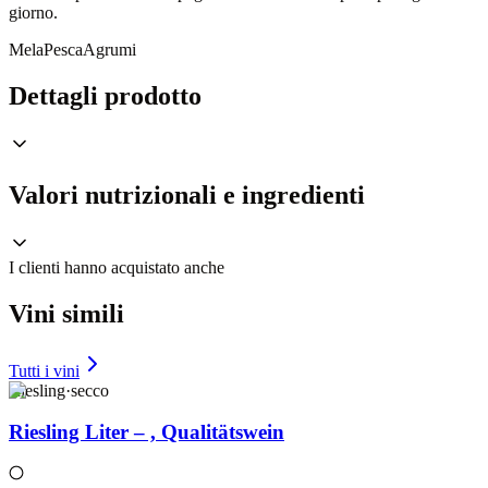
giorno.
Mela
Pesca
Agrumi
Dettagli prodotto
Valori nutrizionali e ingredienti
I clienti hanno acquistato anche
Vini simili
Tutti i vini
Riesling
·
secco
Riesling Liter – , Qualitätswein