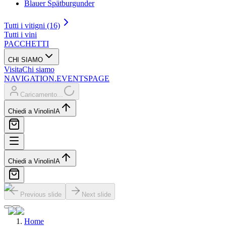
Blauer Spätburgunder
Tutti i vitigni (16)
Tutti i vini
PACCHETTI
CHI SIAMO
Visita
Chi siamo
NAVIGATION.EVENTSPAGE
Caricamento...
Chiedi a Vinolin
IA
Chiedi a Vinolin
IA
Previous slide
Next slide
Home