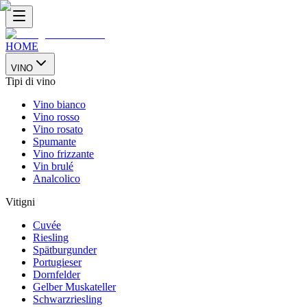
HOME
VINO
Tipi di vino
Vino bianco
Vino rosso
Vino rosato
Spumante
Vino frizzante
Vin brulé
Analcolico
Vitigni
Cuvée
Riesling
Spätburgunder
Portugieser
Dornfelder
Gelber Muskateller
Schwarzriesling