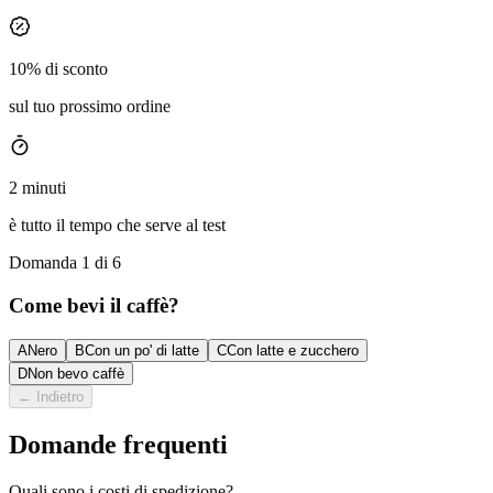
10% di sconto
sul tuo prossimo ordine
2 minuti
è tutto il tempo che serve al test
Domanda 1 di 6
Come bevi il caffè?
A
Nero
B
Con un po' di latte
C
Con latte e zucchero
D
Non bevo caffè
←
Indietro
Domande frequenti
Quali sono i costi di spedizione?