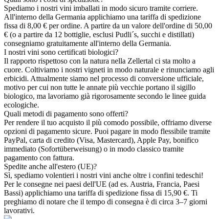
Spediamo i nostri vini imballati in modo sicuro tramite corriere.
All'interno della Germania applichiamo una tariffa di spedizione
fissa di 8,00 € per ordine. A partire da un valore dell'ordine di 50,00
€ (o a partire da 12 bottiglie, esclusi Pudli´s, succhi e distillati)
consegniamo gratuitamente all'interno della Germania.
I nostri vini sono certificati biologici?
Il rapporto rispettoso con la natura nella Zellertal ci sta molto a
cuore. Coltiviamo i nostri vigneti in modo naturale e rinunciamo agli
erbicidi. Attualmente siamo nel processo di conversione ufficiale,
motivo per cui non tutte le annate più vecchie portano il sigillo
biologico, ma lavoriamo già rigorosamente secondo le linee guida
ecologiche.
Quali metodi di pagamento sono offerti?
Per rendere il tuo acquisto il più comodo possibile, offriamo diverse
opzioni di pagamento sicure. Puoi pagare in modo flessibile tramite
PayPal, carta di credito (Visa, Mastercard), Apple Pay, bonifico
immediato (Sofortüberweisung) o in modo classico tramite
pagamento con fattura.
Spedite anche all'estero (UE)?
Sì, spediamo volentieri i nostri vini anche oltre i confini tedeschi!
Per le consegne nei paesi dell'UE (ad es. Austria, Francia, Paesi
Bassi) applichiamo una tariffa di spedizione fissa di 15,90 €. Ti
preghiamo di notare che il tempo di consegna è di circa 3–7 giorni
lavorativi.