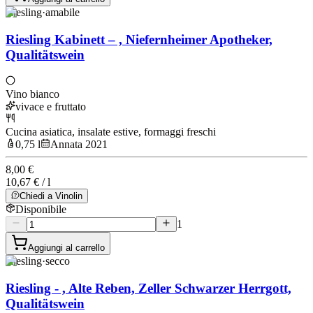
Riesling
·
amabile
Riesling Kabinett – , Niefernheimer Apotheker,
Qualitätswein
Vino bianco
vivace e fruttato
Cucina asiatica, insalate estive, formaggi freschi
0,75 l
Annata 2021
8,00 €
10,67 € / l
Chiedi a Vinolin
Disponibile
1
Aggiungi al carrello
Riesling
·
secco
Riesling - , Alte Reben, Zeller Schwarzer Herrgott,
Qualitätswein