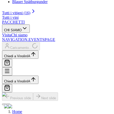
Blauer Spätburgunder
Tutti i vitigni (16)
Tutti i vini
PACCHETTI
CHI SIAMO
Visita
Chi siamo
NAVIGATION.EVENTSPAGE
Caricamento...
Chiedi a Vinolin
IA
Chiedi a Vinolin
IA
Previous slide
Next slide
Home