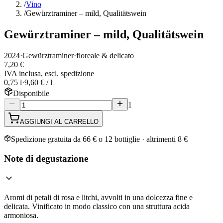
/
Vino
/
Gewürztraminer – mild, Qualitätswein
Gewürztraminer – mild, Qualitätswein
2024
·
Gewürztraminer
·
floreale & delicato
7,20 €
IVA inclusa, escl. spedizione
0,75 l
·
9,60 € / l
Disponibile
1
AGGIUNGI AL CARRELLO
Spedizione gratuita da 66 € o 12 bottiglie · altrimenti 8 €
Note di degustazione
Aromi di petali di rosa e litchi, avvolti in una dolcezza fine e
delicata. Vinificato in modo classico con una struttura acida
armoniosa.