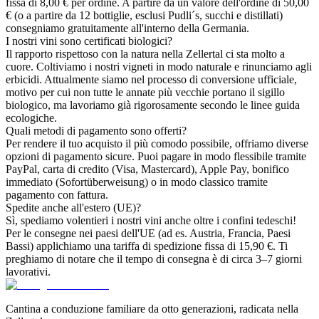
fissa di 8,00 € per ordine. A partire da un valore dell'ordine di 50,00
€ (o a partire da 12 bottiglie, esclusi Pudli´s, succhi e distillati)
consegniamo gratuitamente all'interno della Germania.
I nostri vini sono certificati biologici?
Il rapporto rispettoso con la natura nella Zellertal ci sta molto a
cuore. Coltiviamo i nostri vigneti in modo naturale e rinunciamo agli
erbicidi. Attualmente siamo nel processo di conversione ufficiale,
motivo per cui non tutte le annate più vecchie portano il sigillo
biologico, ma lavoriamo già rigorosamente secondo le linee guida
ecologiche.
Quali metodi di pagamento sono offerti?
Per rendere il tuo acquisto il più comodo possibile, offriamo diverse
opzioni di pagamento sicure. Puoi pagare in modo flessibile tramite
PayPal, carta di credito (Visa, Mastercard), Apple Pay, bonifico
immediato (Sofortüberweisung) o in modo classico tramite
pagamento con fattura.
Spedite anche all'estero (UE)?
Sì, spediamo volentieri i nostri vini anche oltre i confini tedeschi!
Per le consegne nei paesi dell'UE (ad es. Austria, Francia, Paesi
Bassi) applichiamo una tariffa di spedizione fissa di 15,90 €. Ti
preghiamo di notare che il tempo di consegna è di circa 3–7 giorni
lavorativi.
Cantina a conduzione familiare da otto generazioni, radicata nella