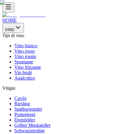
HOME
VINO
Tipi di vino
Vino bianco
Vino rosso
Vino rosato
Spumante
Vino frizzante
Vin brulé
Analcolico
Vitigni
Cuvée
Riesling
Spätburgunder
Portugieser
Dornfelder
Gelber Muskateller
Schwarzriesling