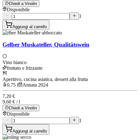
Chiedi a Vinolin
Disponibile
1
Aggiungi al carrello
Gelber Muskateller
·
abboccato
Gelber Muskateller, Qualitätswein
Vino bianco
fruttato e frizzante
Aperitivo, cucina asiatica, dessert alla frutta
0,75 l
Annata 2024
7,20 €
9,60 € / l
Chiedi a Vinolin
Disponibile
1
Aggiungi al carrello
Riesling
·
secco