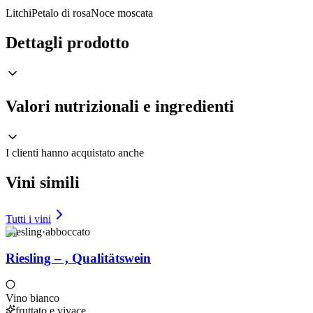
Litchi
Petalo di rosa
Noce moscata
Dettagli prodotto
Valori nutrizionali e ingredienti
I clienti hanno acquistato anche
Vini simili
Tutti i vini
Riesling
·
abboccato
Riesling – , Qualitätswein
Vino bianco
fruttato e vivace