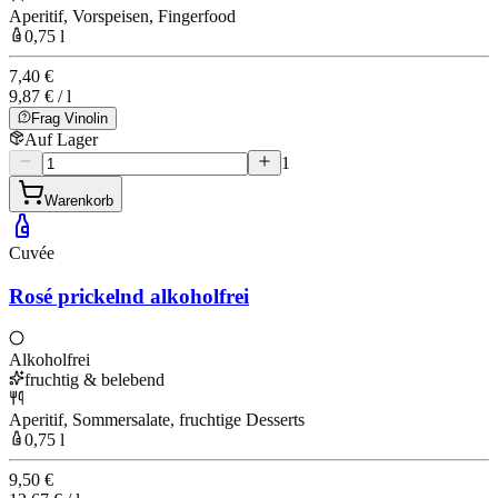
Aperitif, Vorspeisen, Fingerfood
0,75 l
7,40 €
9,87 € / l
Frag Vinolin
Auf Lager
1
Warenkorb
Cuvée
Rosé prickelnd alkoholfrei
Alkoholfrei
fruchtig & belebend
Aperitif, Sommersalate, fruchtige Desserts
0,75 l
9,50 €