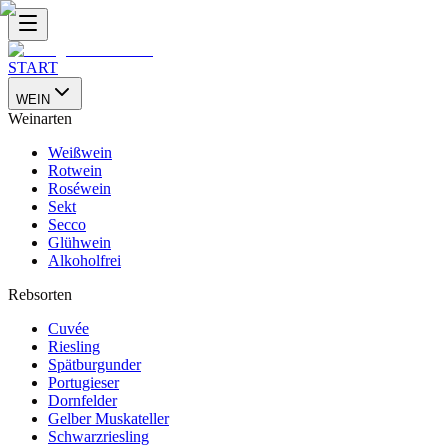
START
WEIN
Weinarten
Weißwein
Rotwein
Roséwein
Sekt
Secco
Glühwein
Alkoholfrei
Rebsorten
Cuvée
Riesling
Spätburgunder
Portugieser
Dornfelder
Gelber Muskateller
Schwarzriesling