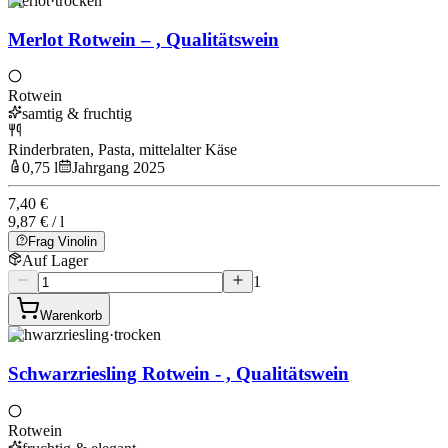
Merlot
·
trocken
Merlot Rotwein – , Qualitätswein
Rotwein
samtig & fruchtig
Rinderbraten, Pasta, mittelalter Käse
0,75 l
Jahrgang 2025
7,40 €
9,87 € / l
Frag Vinolin
Auf Lager
1
Warenkorb
Schwarzriesling
·
trocken
Schwarzriesling Rotwein - , Qualitätswein
Rotwein