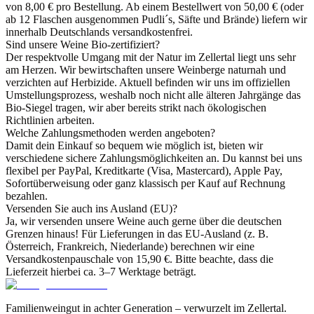
von 8,00 € pro Bestellung. Ab einem Bestellwert von 50,00 € (oder
ab 12 Flaschen ausgenommen Pudli´s, Säfte und Brände) liefern wir
innerhalb Deutschlands versandkostenfrei.
Sind unsere Weine Bio-zertifiziert?
Der respektvolle Umgang mit der Natur im Zellertal liegt uns sehr
am Herzen. Wir bewirtschaften unsere Weinberge naturnah und
verzichten auf Herbizide. Aktuell befinden wir uns im offiziellen
Umstellungsprozess, weshalb noch nicht alle älteren Jahrgänge das
Bio-Siegel tragen, wir aber bereits strikt nach ökologischen
Richtlinien arbeiten.
Welche Zahlungsmethoden werden angeboten?
Damit dein Einkauf so bequem wie möglich ist, bieten wir
verschiedene sichere Zahlungsmöglichkeiten an. Du kannst bei uns
flexibel per PayPal, Kreditkarte (Visa, Mastercard), Apple Pay,
Sofortüberweisung oder ganz klassisch per Kauf auf Rechnung
bezahlen.
Versenden Sie auch ins Ausland (EU)?
Ja, wir versenden unsere Weine auch gerne über die deutschen
Grenzen hinaus! Für Lieferungen in das EU-Ausland (z. B.
Österreich, Frankreich, Niederlande) berechnen wir eine
Versandkostenpauschale von 15,90 €. Bitte beachte, dass die
Lieferzeit hierbei ca. 3–7 Werktage beträgt.
Familienweingut in achter Generation – verwurzelt im Zellertal.