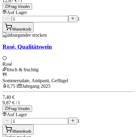
12,67 € / l
Frag Vinolin
Auf Lager
1
Warenkorb
Spätburgunder
·
trocken
Rosé, Qualitätswein
Rosé
frisch & fruchtig
Sommersalate, Antipasti, Geflügel
0,75 l
Jahrgang 2025
7,40 €
9,87 € / l
Frag Vinolin
Auf Lager
1
Warenkorb