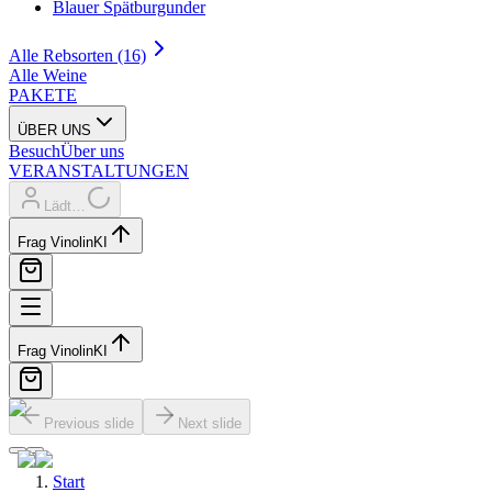
Blauer Spätburgunder
Alle Rebsorten (16)
Alle Weine
PAKETE
ÜBER UNS
Besuch
Über uns
VERANSTALTUNGEN
Lädt…
Frag Vinolin
KI
Frag Vinolin
KI
Previous slide
Next slide
Start