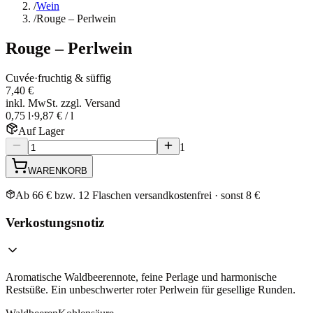
/
Wein
/
Rouge – Perlwein
Rouge – Perlwein
Cuvée
·
fruchtig & süffig
7,40 €
inkl. MwSt. zzgl. Versand
0,75 l
·
9,87 € / l
Auf Lager
1
WARENKORB
Ab 66 € bzw. 12 Flaschen versandkostenfrei · sonst 8 €
Verkostungsnotiz
Aromatische Waldbeerennote, feine Perlage und harmonische
Restsüße. Ein unbeschwerter roter Perlwein für gesellige Runden.