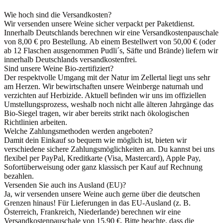
Wie hoch sind die Versandkosten?
Wir versenden unsere Weine sicher verpackt per Paketdienst.
Innerhalb Deutschlands berechnen wir eine Versandkostenpauschale
von 8,00 € pro Bestellung. Ab einem Bestellwert von 50,00 € (oder
ab 12 Flaschen ausgenommen Pudli´s, Säfte und Brände) liefern wir
innerhalb Deutschlands versandkostenfrei.
Sind unsere Weine Bio-zertifiziert?
Der respektvolle Umgang mit der Natur im Zellertal liegt uns sehr
am Herzen. Wir bewirtschaften unsere Weinberge naturnah und
verzichten auf Herbizide. Aktuell befinden wir uns im offiziellen
Umstellungsprozess, weshalb noch nicht alle älteren Jahrgänge das
Bio-Siegel tragen, wir aber bereits strikt nach ökologischen
Richtlinien arbeiten.
Welche Zahlungsmethoden werden angeboten?
Damit dein Einkauf so bequem wie möglich ist, bieten wir
verschiedene sichere Zahlungsmöglichkeiten an. Du kannst bei uns
flexibel per PayPal, Kreditkarte (Visa, Mastercard), Apple Pay,
Sofortüberweisung oder ganz klassisch per Kauf auf Rechnung
bezahlen.
Versenden Sie auch ins Ausland (EU)?
Ja, wir versenden unsere Weine auch gerne über die deutschen
Grenzen hinaus! Für Lieferungen in das EU-Ausland (z. B.
Österreich, Frankreich, Niederlande) berechnen wir eine
Versandkostenpauschale von 15,90 €. Bitte beachte, dass die