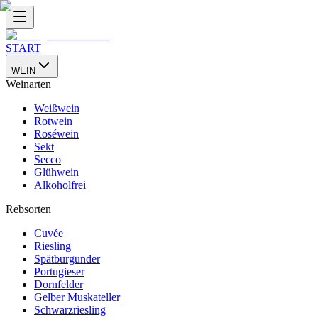
START
WEIN
Weinarten
Weißwein
Rotwein
Roséwein
Sekt
Secco
Glühwein
Alkoholfrei
Rebsorten
Cuvée
Riesling
Spätburgunder
Portugieser
Dornfelder
Gelber Muskateller
Schwarzriesling