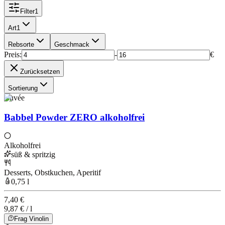
Filter
1
Art
1
Rebsorte
Geschmack
Preis
:
-
€
Zurücksetzen
Sortierung
Cuvée
Babbel Powder ZERO alkoholfrei
Alkoholfrei
süß & spritzig
Desserts, Obstkuchen, Aperitif
0,75 l
7,40 €
9,87 € / l
Frag Vinolin