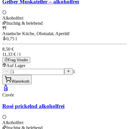
Gelber Muskateller – alkoholfrei
Alkoholfrei
fruchtig & belebend
Asiatische Küche, Obstsalat, Aperitif
0,75 l
8,50 €
11,33 € / l
Frag Vinolin
Auf Lager
1
Warenkorb
Cuvée
Rosé prickelnd alkoholfrei
Alkoholfrei
fruchtig & belebend