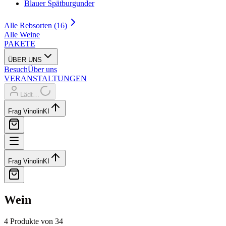
Blauer Spätburgunder
Alle Rebsorten (16)
Alle Weine
PAKETE
ÜBER UNS
Besuch
Über uns
VERANSTALTUNGEN
Lädt…
Frag Vinolin
KI
Frag Vinolin
KI
Wein
4 Produkte
von 34