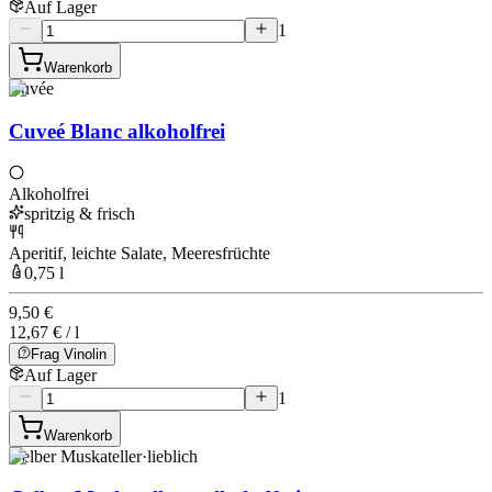
Auf Lager
1
Warenkorb
Cuvée
Cuveé Blanc alkoholfrei
Alkoholfrei
spritzig & frisch
Aperitif, leichte Salate, Meeresfrüchte
0,75 l
9,50 €
12,67 € / l
Frag Vinolin
Auf Lager
1
Warenkorb
Gelber Muskateller
·
lieblich