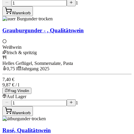
1
Warenkorb
Grauer Burgunder
·
trocken
Grauburgunder - , Qualitätswein
Weißwein
frisch & spritzig
Helles Geflügel, Sommersalate, Pasta
0,75 l
Jahrgang 2025
7,40 €
9,87 € / l
Frag Vinolin
Auf Lager
1
Warenkorb
Spätburgunder
·
trocken
Rosé, Qualitätswein