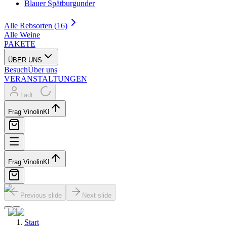
Blauer Spätburgunder
Alle Rebsorten (16)
Alle Weine
PAKETE
ÜBER UNS
Besuch
Über uns
VERANSTALTUNGEN
Lädt…
Frag Vinolin
KI
Frag Vinolin
KI
Previous slide
Next slide
Start