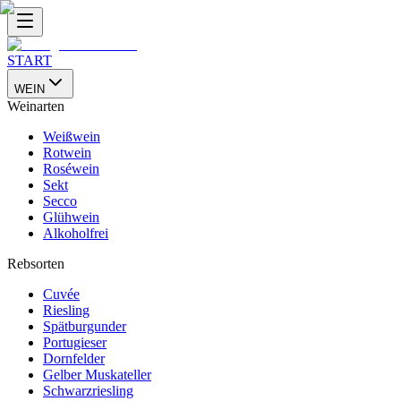
START
WEIN
Weinarten
Weißwein
Rotwein
Roséwein
Sekt
Secco
Glühwein
Alkoholfrei
Rebsorten
Cuvée
Riesling
Spätburgunder
Portugieser
Dornfelder
Gelber Muskateller
Schwarzriesling