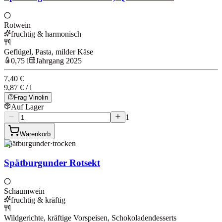
Rotwein
fruchtig & harmonisch
Geflügel, Pasta, milder Käse
0,75 l
Jahrgang 2025
7,40 €
9,87 € / l
Frag Vinolin
Auf Lager
1
Warenkorb
Spätburgunder
·
trocken
Spätburgunder Rotsekt
Schaumwein
fruchtig & kräftig
Wildgerichte, kräftige Vorspeisen, Schokoladendesserts