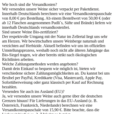
Wie hoch sind die Versandkosten?
Wir versenden unsere Weine sicher verpackt per Paketdienst.
Innerhalb Deutschlands berechnen wir eine Versandkostenpauschale
von 8,00 € pro Bestellung. Ab einem Bestellwert von 50,00 € (oder
ab 12 Flaschen ausgenommen Pudli´s, Säfte und Brände) liefern wir
innerhalb Deutschlands versandkostenfrei.
Sind unsere Weine Bio-zertifiziert?
Der respektvolle Umgang mit der Natur im Zellertal liegt uns sehr
am Herzen. Wir bewirtschaften unsere Weinberge naturnah und
verzichten auf Herbizide. Aktuell befinden wir uns im offiziellen
Umstellungsprozess, weshalb noch nicht alle älteren Jahrgänge das
Bio-Siegel tragen, wir aber bereits strikt nach ökologischen
Richtlinien arbeiten.
Welche Zahlungsmethoden werden angeboten?
Damit dein Einkauf so bequem wie möglich ist, bieten wir
verschiedene sichere Zahlungsmöglichkeiten an. Du kannst bei uns
flexibel per PayPal, Kreditkarte (Visa, Mastercard), Apple Pay,
Sofortüberweisung oder ganz klassisch per Kauf auf Rechnung
bezahlen.
Versenden Sie auch ins Ausland (EU)?
Ja, wir versenden unsere Weine auch gerne über die deutschen
Grenzen hinaus! Für Lieferungen in das EU-Ausland (z. B.
Österreich, Frankreich, Niederlande) berechnen wir eine
Versandkostenpauschale von 15,90 €. Bitte beachte, dass die