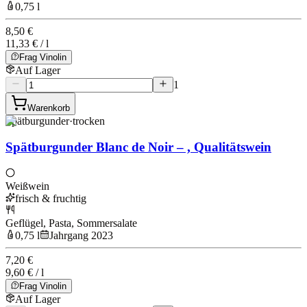
0,75 l
8,50 €
11,33 € / l
Frag Vinolin
Auf Lager
1
Warenkorb
Spätburgunder
·
trocken
Spätburgunder Blanc de Noir – , Qualitätswein
Weißwein
frisch & fruchtig
Geflügel, Pasta, Sommersalate
0,75 l
Jahrgang 2023
7,20 €
9,60 € / l
Frag Vinolin
Auf Lager