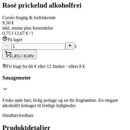
Rosé prickelnd alkoholfrei
Cuvée
·
frugtig & forfriskende
9,50 €
inkl. moms plus forsendelse
0,75 l
·
12,67 € / l
På lager
1
LÆG I KURV
Fri fragt fra 66 € eller 12 flasker · ellers 8 €
Smagenoter
Friske røde bær, livlig perlage og en fin frugtsødme. En elegant
alkoholfri ledsager til festlige lejligheder.
Hindbær
Jordbær
Produktdetaljer