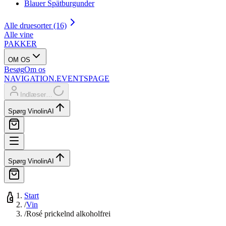
Blauer Spätburgunder
Alle druesorter (16)
Alle vine
PAKKER
OM OS
Besøg
Om os
NAVIGATION.EVENTSPAGE
Indlæser…
Spørg Vinolin
AI
Spørg Vinolin
AI
Start
/
Vin
/
Rosé prickelnd alkoholfrei