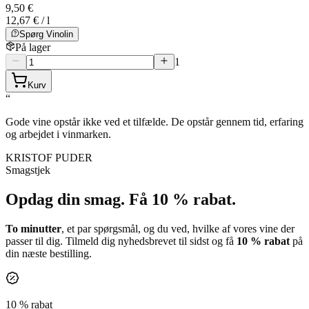
9,50 €
12,67 € / l
Spørg Vinolin
På lager
1
Kurv
“
Gode vine opstår ikke ved et tilfælde. De opstår gennem tid, erfaring
og arbejdet i vinmarken.
KRISTOF PUDER
Smagstjek
Opdag din smag.
Få 10 % rabat.
To minutter
, et par spørgsmål, og du ved, hvilke af vores vine der
passer til dig. Tilmeld dig nyhedsbrevet til sidst og få
10 % rabat
på
din næste bestilling.
10 % rabat