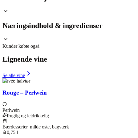
Næringsindhold & ingredienser
Kunder købte også
Lignende vine
Se alle vine
Cuvée
·
halvtør
Rouge – Perlwein
Perlwein
frugtig og letdrikkelig
Bærdesserter, milde oste, bagværk
0,75 l