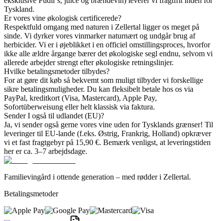
eksklusive Pudli´s, juice og brændevin) leverer vi fragtfrit inden for
Tyskland.
Er vores vine økologisk certificerede?
Respektfuld omgang med naturen i Zellertal ligger os meget på
sinde. Vi dyrker vores vinmarker naturnært og undgår brug af
herbicider. Vi er i øjeblikket i en officiel omstillingsproces, hvorfor
ikke alle ældre årgange bærer det økologiske segl endnu, selvom vi
allerede arbejder strengt efter økologiske retningslinjer.
Hvilke betalingsmetoder tilbydes?
For at gøre dit køb så bekvemt som muligt tilbyder vi forskellige
sikre betalingsmuligheder. Du kan fleksibelt betale hos os via
PayPal, kreditkort (Visa, Mastercard), Apple Pay,
Sofortüberweisung eller helt klassisk via faktura.
Sender I også til udlandet (EU)?
Ja, vi sender også gerne vores vine uden for Tysklands grænser! Til
leveringer til EU-lande (f.eks. Østrig, Frankrig, Holland) opkræver
vi et fast fragtgebyr på 15,90 €. Bemærk venligst, at leveringstiden
her er ca. 3–7 arbejdsdage.
Familievingård i ottende generation – med rødder i Zellertal.
Betalingsmetoder