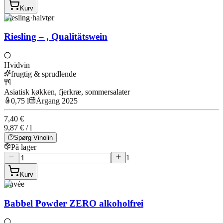
Kurv
Riesling
·
halvtør
Riesling – , Qualitätswein
Hvidvin
frugtig & sprudlende
Asiatisk køkken, fjerkræ, sommersalater
0,75 l
Årgang 2025
7,40 €
9,87 € / l
Spørg Vinolin
På lager
1
Kurv
Cuvée
Babbel Powder ZERO alkoholfrei