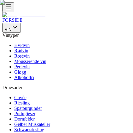
FORSIDE
VIN
Vintyper
Hvidvin
Rødvin
Rosévin
Mousserende vin
Perlevin
Gløgg
Alkoholfri
Druesorter
Cuvée
Riesling
Spätburgunder
Portugieser
Dornfelder
Gelber Muskateller
Schwarzriesling