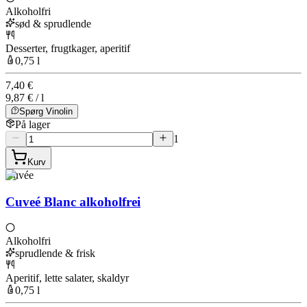
Alkoholfri
sød & sprudlende
Desserter, frugtkager, aperitif
0,75 l
7,40 €
9,87 € / l
Spørg Vinolin
På lager
1
Kurv
Cuvée
Cuveé Blanc alkoholfrei
Alkoholfri
sprudlende & frisk
Aperitif, lette salater, skaldyr
0,75 l