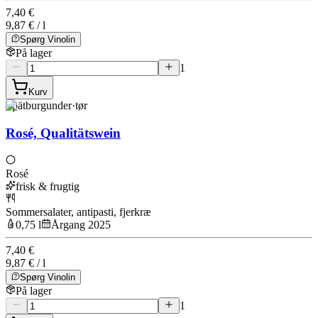
7,40 €
9,87 € / l
Spørg Vinolin
På lager
1
Kurv
Spätburgunder
·
tør
Rosé, Qualitätswein
Rosé
frisk & frugtig
Sommersalater, antipasti, fjerkræ
0,75 l
Årgang 2025
7,40 €
9,87 € / l
Spørg Vinolin
På lager
1