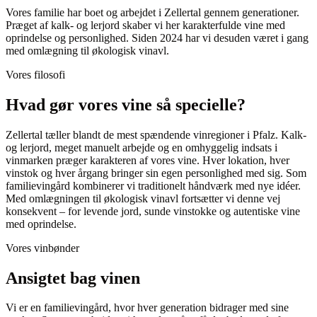
Vores familie har boet og arbejdet i Zellertal gennem generationer.
Præget af kalk- og lerjord skaber vi her karakterfulde vine med
oprindelse og personlighed. Siden 2024 har vi desuden været i gang
med omlægning til økologisk vinavl.
Vores filosofi
Hvad gør vores vine så specielle?
Zellertal tæller blandt de mest spændende vinregioner i Pfalz. Kalk-
og lerjord, meget manuelt arbejde og en omhyggelig indsats i
vinmarken præger karakteren af vores vine. Hver lokation, hver
vinstok og hver årgang bringer sin egen personlighed med sig. Som
familievingård kombinerer vi traditionelt håndværk med nye idéer.
Med omlægningen til økologisk vinavl fortsætter vi denne vej
konsekvent – for levende jord, sunde vinstokke og autentiske vine
med oprindelse.
Vores vinbønder
Ansigtet bag vinen
Vi er en familievingård, hvor hver generation bidrager med sine