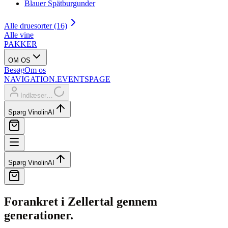
Blauer Spätburgunder
Alle druesorter (16)
Alle vine
PAKKER
OM OS
Besøg
Om os
NAVIGATION.EVENTSPAGE
Indlæser…
Spørg Vinolin
AI
Spørg Vinolin
AI
Forankret i Zellertal gennem
generationer.