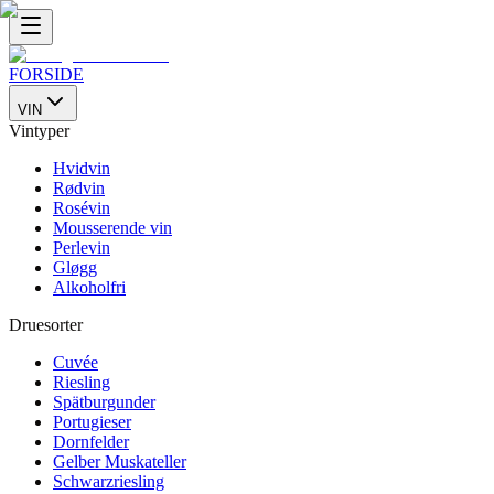
FORSIDE
VIN
Vintyper
Hvidvin
Rødvin
Rosévin
Mousserende vin
Perlevin
Gløgg
Alkoholfri
Druesorter
Cuvée
Riesling
Spätburgunder
Portugieser
Dornfelder
Gelber Muskateller
Schwarzriesling