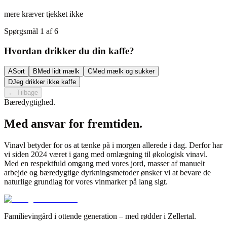
mere kræver tjekket ikke
Spørgsmål 1 af 6
Hvordan drikker du din kaffe?
A
Sort
B
Med lidt mælk
C
Med mælk og sukker
D
Jeg drikker ikke kaffe
←
Tilbage
Bæredygtighed.
Med ansvar for fremtiden.
Vinavl betyder for os at tænke på i morgen allerede i dag. Derfor har
vi siden 2024 været i gang med omlægning til økologisk vinavl.
Med en respektfuld omgang med vores jord, masser af manuelt
arbejde og bæredygtige dyrkningsmetoder ønsker vi at bevare de
naturlige grundlag for vores vinmarker på lang sigt.
Familievingård i ottende generation – med rødder i Zellertal.