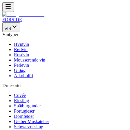
FORSIDE
VIN
Vintyper
Hvidvin
Rødvin
Rosévin
Mousserende vin
Perlevin
Gløgg
Alkoholfri
Druesorter
Cuvée
Riesling
Spätburgunder
Portugieser
Dornfelder
Gelber Muskateller
Schwarzriesling