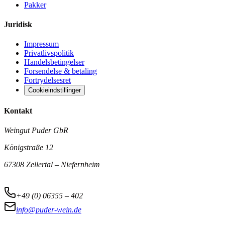
Pakker
Juridisk
Impressum
Privatlivspolitik
Handelsbetingelser
Forsendelse & betaling
Fortrydelsesret
Cookieindstillinger
Kontakt
Weingut Puder GbR
Königstraße 12
67308 Zellertal – Niefernheim
+49 (0) 06355 – 402
info@puder-wein.de