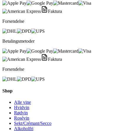
Faktura
Forsendelse
Betalingsmetoder
Faktura
Forsendelse
Shop
Alle vine
Hvidvin
Rødvin
Rosévin
Sekt/Crémant/Secco
Alkoholfri