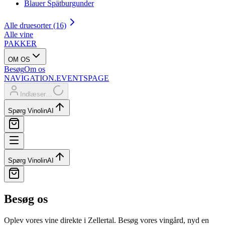
Blauer Spätburgunder
Alle druesorter (16)
Alle vine
PAKKER
OM OS
Besøg
Om os
NAVIGATION.EVENTSPAGE
Indlæser…
Spørg Vinolin
AI
Spørg Vinolin
AI
Besøg os
Oplev vores vine direkte i Zellertal. Besøg vores vingård, nyd en