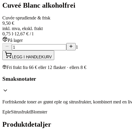
Cuveé Blanc alkoholfrei
Cuvée
·
sprudlende & frisk
9,50 €
inkl. mva, ekskl. frakt
0,75 l
·
12,67 € / l
På lager
1
LEGG I HANDLEKURV
Fri frakt fra 66 € eller 12 flasker · ellers 8 €
Smaksnotater
Forfriskende toner av grønt eple og sitrusfrukter, kombinert med en liv
Eple
Sitrusfrukt
Blomster
Produktdetaljer