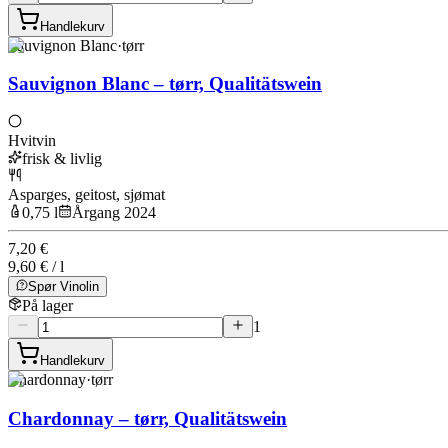
Handlekurv
Sauvignon Blanc
·
tørr
Sauvignon Blanc – tørr, Qualitätswein
Hvitvin
frisk & livlig
Asparges, geitost, sjømat
0,75 l
Årgang 2024
7,20 €
9,60 € / l
Spør Vinolin
På lager
1
Handlekurv
Chardonnay
·
tørr
Chardonnay – tørr, Qualitätswein