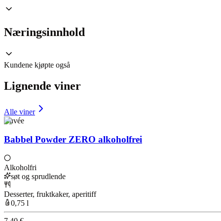
Næringsinnhold
Kundene kjøpte også
Lignende viner
Alle viner
Cuvée
Babbel Powder ZERO alkoholfrei
Alkoholfri
søt og sprudlende
Desserter, fruktkaker, aperitiff
0,75 l
7,40 €