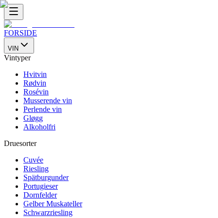
FORSIDE
VIN
Vintyper
Hvitvin
Rødvin
Rosévin
Musserende vin
Perlende vin
Gløgg
Alkoholfri
Druesorter
Cuvée
Riesling
Spätburgunder
Portugieser
Dornfelder
Gelber Muskateller
Schwarzriesling