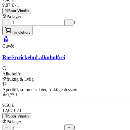
9,87 € / l
Spør Vinolin
På lager
1
Handlekurv
Cuvée
Rosé prickelnd alkoholfrei
Alkoholfri
fruktig & livlig
Aperitiff, sommersalater, fruktige desserter
0,75 l
9,50 €
12,67 € / l
Spør Vinolin
På lager
1