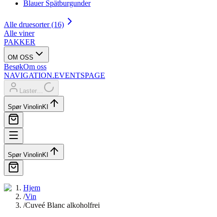
Blauer Spätburgunder
Alle druesorter (16)
Alle viner
PAKKER
OM OSS
Besøk
Om oss
NAVIGATION.EVENTSPAGE
Laster…
Spør Vinolin
KI
Spør Vinolin
KI
Hjem
/
Vin
/
Cuveé Blanc alkoholfrei