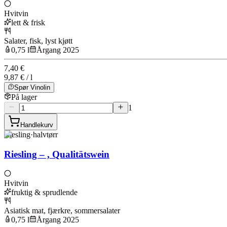
Hvitvin
lett & frisk
Salater, fisk, lyst kjøtt
0,75 l
Årgang 2025
7,40 €
9,87 € / l
Spør Vinolin
På lager
1
Handlekurv
Riesling
·
halvtørr
Riesling – , Qualitätswein
Hvitvin
fruktig & sprudlende
Asiatisk mat, fjærkre, sommersalater
0,75 l
Årgang 2025