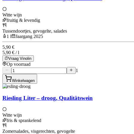
Witte wijn
fruitig & levendig
Tussendoortjes, gevogelte, salades
1 l
Jaargang 2025
5,90 €
5,90 € / l
Vraag Vinolin
Op voorraad
1
Winkelwagen
Riesling
·
droog
Riesling Liter – droog, Qualitätswein
Witte wijn
fris & sprankelend
Zomersalades, visgerechten, gevogelte