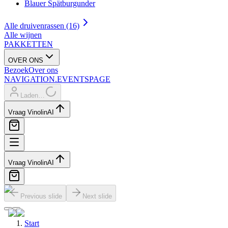
Blauer Spätburgunder
Alle druivenrassen (16)
Alle wijnen
PAKKETTEN
OVER ONS
Bezoek
Over ons
NAVIGATION.EVENTSPAGE
Laden…
Vraag Vinolin
AI
Vraag Vinolin
AI
Previous slide
Next slide
Start