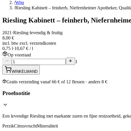
/
Wijn
/
Riesling Kabinett – feinherb, Niefernheimer Apotheker, Qualit
Riesling Kabinett – feinherb, Niefernheim
2021
·
Riesling
·
levendig & fruitig
8,00 €
incl. btw excl. verzendkosten
0,75 l
·
10,67 € / l
Op voorraad
1
WINKELMAND
Gratis verzending vanaf 66 € of 12 flessen · anders 8 €
Proefnotitie
Een levendige Riesling met markante zuren en fijne restzoetheid, geken
Perzik
Citrusvrucht
Mineraliteit