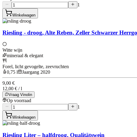
1
Winkelwagen
Riesling
·
droog
Riesling - droog, Alte Reben, Zeller Schwarzer Herrgo
Witte wijn
mineraal & elegant
Forel, licht gevogelte, zeevruchten
0,75 l
Jaargang 2020
9,00 €
12,00 € / l
Vraag Vinolin
Op voorraad
1
Winkelwagen
Riesling
·
half-droog
Riesling Liter – halfdroog, Qualitätswein