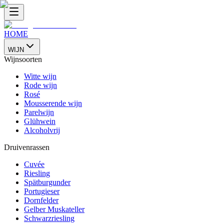
HOME
WIJN
Wijnsoorten
Witte wijn
Rode wijn
Rosé
Mousserende wijn
Parelwijn
Glühwein
Alcoholvrij
Druivenrassen
Cuvée
Riesling
Spätburgunder
Portugieser
Dornfelder
Gelber Muskateller
Schwarzriesling