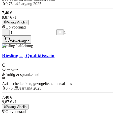
0,75 l
Jaargang 2025
7,40 €
9,87 € / l
Vraag Vinolin
Op voorraad
1
Winkelwagen
Riesling
·
half-droog
Riesling – , Qualitätswein
Witte wijn
fruitig & sprankelend
Aziatische keuken, gevogelte, zomersalades
0,75 l
Jaargang 2025
7,40 €
9,87 € / l
Vraag Vinolin
Op voorraad