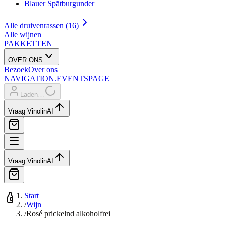
Blauer Spätburgunder
Alle druivenrassen (16)
Alle wijnen
PAKKETTEN
OVER ONS
Bezoek
Over ons
NAVIGATION.EVENTSPAGE
Laden…
Vraag Vinolin
AI
Vraag Vinolin
AI
Start
/
Wijn
/
Rosé prickelnd alkoholfrei