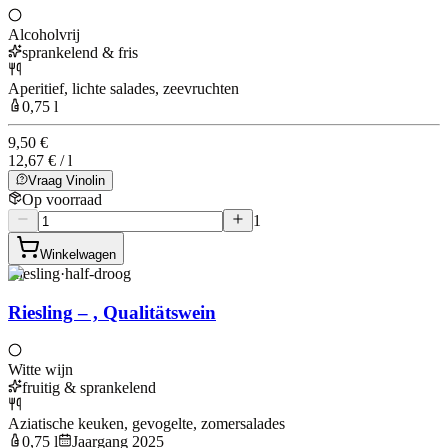
Alcoholvrij
sprankelend & fris
Aperitief, lichte salades, zeevruchten
0,75 l
9,50 €
12,67 € / l
Vraag Vinolin
Op voorraad
1
Winkelwagen
Riesling
·
half-droog
Riesling – , Qualitätswein
Witte wijn
fruitig & sprankelend
Aziatische keuken, gevogelte, zomersalades
0,75 l
Jaargang 2025