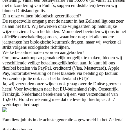
bestelling. Vanaf een bestelwaarde van 50,00 € (of vanaf 12 flessen,
met uitzondering van Pudli´s, sappen en distillaten) leveren wij
binnen Duitsland gratis.
Zijn onze wijnen biologisch gecertificeerd?
De respectvolle omgang met de natuur in het Zellertal ligt ons zeer
na aan het hart. Wij bewerken onze wijngaarden op natuurlijke
wijze en zien af van herbiciden. Momenteel bevinden wij ons in het
officiële omschakelingsproces, waardoor nog niet alle oudere
jaargangen het biologische keurmerk dragen, maar wij werken al
strikt volgens ecologische richtlijnen.
Welke betaalmethoden worden aangeboden?
Om jouw aankoop zo gemakkelijk mogelijk te maken, bieden wij
verschillende veilige betaalmogelijkheden aan. Je kunt bij ons
flexibel betalen via PayPal, creditcard (Visa, Mastercard), Apple
Pay, Sofortüberweisung of heel klassiek via betaling op factuur.
Verzenden jullie ook naar het buitenland (EU)?
Ja, wij verzenden onze wijnen ook graag over de Duitse grenzen
heen! Voor leveringen naar het EU-buitenland (bijv. Oostenrijk,
Frankrijk, Nederland) berekenen wij een vast verzendtarief van
15,90 €. Houd er rekening mee dat de levertijd hierbij ca. 3–7
werkdagen bedraagt.
Familiewijnhuis in de achtste generatie – geworteld in het Zellertal.
Betaalmethoden