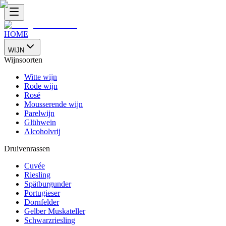
HOME
WIJN
Wijnsoorten
Witte wijn
Rode wijn
Rosé
Mousserende wijn
Parelwijn
Glühwein
Alcoholvrij
Druivenrassen
Cuvée
Riesling
Spätburgunder
Portugieser
Dornfelder
Gelber Muskateller
Schwarzriesling