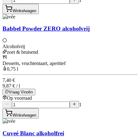
1
Winkelwagen
Cuvée
Babbel Powder ZERO alcoholvrij
Alcoholvrij
zoet & bruisend
Desserts, vruchtentaart, aperitief
0,75 l
7,40 €
9,87 € / l
Vraag Vinolin
Op voorraad
1
Winkelwagen
Cuvée
Cuveé Blanc alkoholfrei